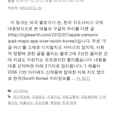
발행 2014-07-13, 01:27. 수정 2024-02-09, 13:24.
작성자:
MINCHEOL IM
이 링크는 외국 블로거가 쓴, 한국 지도서비스 규제
대응방식으로 본 애플과 구글의 차이를 다룬 글
(http://ogleearth.com/2012/07/apple-censors-
ipad-maps-app-over-south-korea/)입니다. 주로 ‘구
글 어스’를 소재로 디지털지도 서비스의 정치적, 사회
적 영향에 관한 글을 올리는 블로그에 2년전 올라온 건
데 지금도 이런지는 모르겠지만 흥미롭습니다. 내용을
대충 요약하면 아래 2가지로 정리됩니다. 1. 애플이
iOS6 기반 아이패드 신제품에 탑재한 자체 지도 앱으
로 한국(South Korea) 지리정보를 …
더 읽기
카
JOURNAL
테
태
공간정보법
,
구글맵스
,
구글지도
,
국토교통부
,
국토해양부
,
디지
고
그
털지도
,
애플지도
,
지도반출
,
측량법
,
한국 정부
리