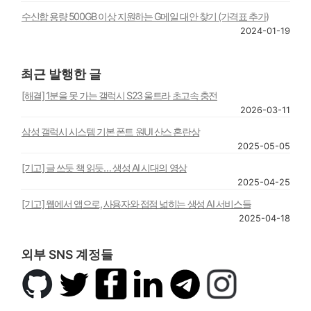
수신함 용량 500GB 이상 지원하는 G메일 대안 찾기 (가격표 추가)
2024-01-19
최근 발행한 글
[해결] 1분을 못 가는 갤럭시 S23 울트라 초고속 충전
2026-03-11
삼성 갤럭시 시스템 기본 폰트 원UI 산스 혼란상
2025-05-05
[기고] 글 쓰듯 책 읽듯… 생성 AI 시대의 영상
2025-04-25
[기고] 웹에서 앱으로, 사용자와 접점 넓히는 생성 AI 서비스들
2025-04-18
외부 SNS 계정들
깃
트
페
링
텔
인
허
위
이
크
레
스
브
터
스
드
그
타