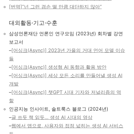
[번역]”넌 그런 겸손 떨 만큼 대단하지 않아”
대외활동·기고·수훈
삼성언론재단 언론인 연구모임 (2023년) 회차별 강연
보고서
–
[어싱크(Async)] 2023년 가을의 거대 언어 모델 이슈
들
–
[어싱크(Async)] 생성형 AI 동향과 활용 방안
–
[어싱크(Async)] 세상 모든 소리를 만들어낼 생성 AI
개발
–
[어싱크(Async)] 챗GPT 시대 기자와 저널리즘의 역
할
인공지능 인사이트, 솔트룩스 블로그 (2024년)
–
글 쓰듯 책 읽듯… 생성 AI 시대의 영상
–
웹에서 앱으로, 사용자와 접점 넓히는 생성 AI 서비스
들