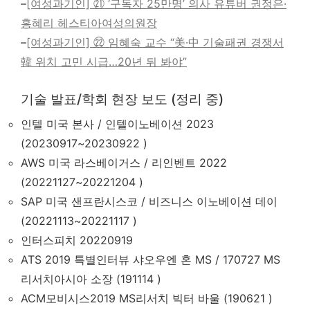
–
[여성과기인] ㉑ ‘구독자 25만명’ 의사 유튜버 권정은·
홍혜리 헤스티아여성의원장
–
[여성과기인] ㉒ 임혜숙 교수 “美·中 기술패권 경쟁서
韓 위치 고민 시급…20년 뒤 봐야”
기술 발표/학회 현장 보도 (정리 중)
인텔 미국 본사 / 인텔이노베이션 2023
(20230917~20230922 )
AWS 미국 라스베이거스 / 리인벤트 2022
(20221127~20221204 )
SAP 미국 샌프란시스코 / 비즈니스 이노베이션 데이
(20221113~20221117 )
인터스피치 20220919
ATS 2019 특별인터뷰 샤오우엔 혼 MS / 170727 MS
리서치아시아 소장 (191114 )
ACM모비시스2019 MS리서치 빅터 바울 (190621 )