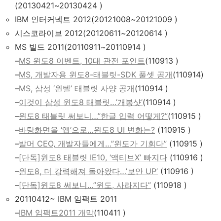
(20130421~20130424 )
IBM 인터커넥트 2012(20121008~20121009 )
시스코라이브 2012(20120611~20120614 )
MS 빌드 2011(20110911~20110914 )
–
MS 윈도8 이벤트, 10대 관전 포인트
(110913 )
–
MS, 개발자용 윈도8-태블릿-SDK 풀셋 공개
(110914)
–
MS, 삼성 ‘윈텔’ 태블릿 사양 공개
(110914 )
–
이것이 삼성 윈도8 태블릿…’개봉샷’
(110914 )
–
윈도8 태블릿 써보니…”한글 입력 어떻게?”
(110915 )
–
바탕화면을 ‘앱’으로…윈도8 UI 변화는?
(110915 )
–
발머 CEO, 개발자들에게…”윈도가 기회다”
(110915 )
–
[단독]윈도8 태블릿 IE10, ‘액티브X’ 빠지다
(110916 )
–
윈도8, 더 강력해져 돌아왔다…’보안 UP’
(110916 )
–
[단독]윈도8 써보니…”윈도, 사라지다”
(110918 )
20110412~ IBM 임팩트 2011
–
IBM 임팩트2011 개막
(110411 )