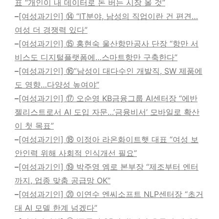
표 “개인이 내 데이터로 돈 버는 시장 올 것”
–
[여성과기인] ⑭ “IT분야, 남성의 직업이란 건 편견…
여성 더 경쟁력 있다”
–
[여성과기인] ⑮ 홍현숙 울산항만공사 단장 “항만 서
비스도 디지털플랫폼에…스마트항만 구축한다”
–
[여성과기인] ⑯”남성이 대다수인 개발직, SW 제품에
도 영향…다양성 높여야”
–
[여성과기인] ⑰ 오순영 KB금융그룹 AI센터장 “에반
젤리스트로서 AI 도입 자문…’금융비서’ 모바일로 확산
이 첫 목표”
–
[여성과기인] ⑱ 이정아 라온화이트햇 대표 “여성 보
안인력 위해 사회적 인식개선 필요”
–
[여성과기인] ⑲ 박주영 엠로 본부장 “제조부터 엔터
까지, 업종 맞춤 공급망 OK”
–
[여성과기인] ⑳ 이연수 엔씨소프트 NLP센터장 “초거
대 AI 모델 한계 넘겠다”