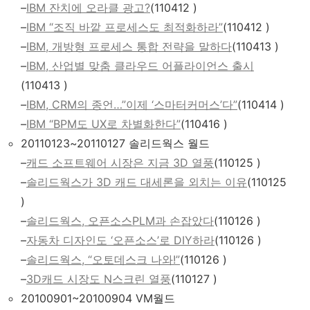
–
IBM 잔치에 오라클 광고?
(110412 )
–
IBM “조직 바깥 프로세스도 최적화하라”
(110412 )
–
IBM, 개방형 프로세스 통합 전략을 말하다
(110413 )
–
IBM, 산업별 맞춤 클라우드 어플라이언스 출시
(110413 )
–
IBM, CRM의 종언…”이제 ‘스마터커머스’다”
(110414 )
–
IBM “BPM도 UX로 차별화한다”
(110416 )
20110123~20110127 솔리드웍스 월드
–
캐드 소프트웨어 시장은 지금 3D 열풍
(110125 )
–
솔리드웍스가 3D 캐드 대세론을 외치는 이유
(110125
)
–
솔리드웍스, 오픈소스PLM과 손잡았다
(110126 )
–
자동차 디자인도 ‘오픈소스’로 DIY하라
(110126 )
–
솔리드웍스, “오토데스크 나와!”
(110126 )
–
3D캐드 시장도 N스크린 열풍
(110127 )
20100901~20100904 VM월드