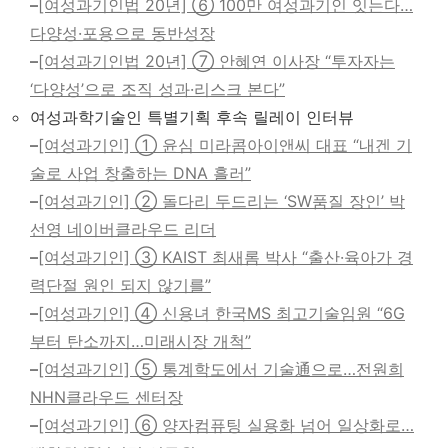
–
[여성과기인법 20년] ⑥ 100만 여성과기인 잇는다…
다양성·포용으로 동반성장
–
[여성과기인법 20년] ⑦ 안혜연 이사장 “투자자는
‘다양성’으로 조직 성과·리스크 본다”
여성과학기술인 특별기획 후속 릴레이 인터뷰
–
[여성과기인] ① 윤심 미라콤아이앤씨 대표 “내겐 기
술로 사업 창출하는 DNA 흘러”
–
[여성과기인] ② 돌다리 두드리는 ‘SW품질 장인’ 박
선영 네이버클라우드 리더
–
​[여성과기인] ③ KAIST 최새롬 박사 “출산·육아가 경
력단절 원인 되지 않기를”
–
[여성과기인] ④ 신용녀 한국MS 최고기술임원 “6G
부터 탄소까지…미래시장 개척”
–
[여성과기인] ⑤ 통계학도에서 기술通으로…전원희
NHN클라우드 센터장
–
[여성과기인] ⑥ 양자컴퓨팅 실용화 넘어 일상화로…