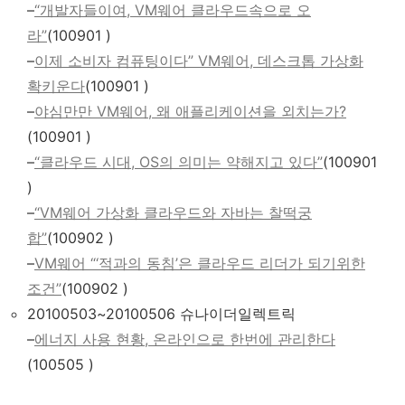
–
“개발자들이여, VM웨어 클라우드속으로 오
라”
(100901 )
–
이제 소비자 컴퓨팅이다” VM웨어, 데스크톱 가상화
확키운다
(100901 )
–
야심만만 VM웨어, 왜 애플리케이션을 외치는가?
(100901 )
–
“클라우드 시대, OS의 의미는 약해지고 있다”
(100901
)
–
“VM웨어 가상화 클라우드와 자바는 찰떡궁
합”
(100902 )
–
VM웨어 “‘적과의 동침’은 클라우드 리더가 되기위한
조건”
(100902 )
20100503~20100506 슈나이더일렉트릭
–
에너지 사용 현황, 온라인으로 한번에 관리한다
(100505 )