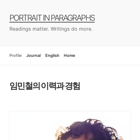
컨
텐
PORTRAIT IN PARAGRAPHS
츠
로
Readings matter. Writings do more.
건
너
뛰
기
Profile
Journal
English
Home
임민철의 이력과 경험