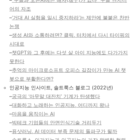
어의 자조
–
‘거대 AI 실험을 일시 중지하라’는 제안에 불붙은 찬반
논쟁
–
생성 AI와 소통하려면? 클릭, 터치에서 다시 타이핑의
시대로
–
챗GPT와 그 후예는 다섯 살 아이 지능에도 다가가지
못한다
–
추억의 마이크로소프트 오피스 길잡이가 만능 AI 챗
봇으로 부활한다면?
인공지능 인사이트, 솔트룩스 블로그 (2022년)
–
궁극의 ‘아무말 대잔치’ 기계가 탄생했다
–
대화하고 노래하는 인공지능, 어디까지 왔나
–
마음을 움직이는 AI
–
빅테크 기업들의 안면인식기술 거리두기
–
퓨샷러닝, AI 데이터 부족 문제의 돌파구가 될까
–
솔트룩스, 인간지능과 인공지능의 가장 완벽한 협력