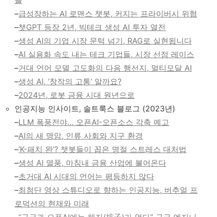
–
급성장하는 AI 로맨스 챗봇, 커지는 프라이버시 위협
–
챗GPT 등장 2년, 빅테크 생성 AI 투자 열전
–
생성 AI의 기업 시장 문턱 넘기, RAG로 실현됩니다
–
AI 실용화 속도 내는 테크 기업들, 시장 선점 레이스
–
거대 언어 모델 고도화의 다음 행선지, 멀티모달 AI
–
생성 AI, ‘창작의 고통’ 알까요?
–
2024년, 로봇 금융 시대 원년으로
인공지능 인사이트, 솔트룩스 블로그 (2023년)
–
LLM 폭풍전야… 오픈AI-오픈소스 각축 예고
–
AI의 새 명암, 인류 사회와 지구 환경
–
‘K-패치 완’? 챗봇들이 꼽은 명절 스트레스 대처법
–
생성 AI 열풍, 마침내 금융 산업에 불어온다
–
초거대 AI 시대의 언어는 평등하지 않다
–
최첨단 영상 스튜디오로 향하는 인공지능, 버추얼 프
로덕션의 현재와 미래
–
“구글과 오픈AI에는 해자(垓子)가 없다” 구글 엔지니