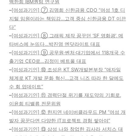
백한희 IBM퀀텀 연구원
–
[여성과기인] ⑦ 김명희 신한금융 CDO “여성 1호 디
지털 임원이라는 책임감…고객 중심 신한금융 DT 이끈
다”
–
[여성과기인] ⑧ 그래픽 제작 꿈꾸던 ‘SF 영화광’, 메
타버스에 눈뜨다…박진영 엔닷라이트 대표
–
[여성과기인] ⑨ 공무원·벤처·대기업에서 118개국 수
출기업 CEO로…김정미 베트올 대표
–
[여성과기인] ⑩ 조성은 KT SW개발본부장 “애자일
체계로 KT 개발 문화 혁신…고객 니즈 따라 한 달에도
수 회 업데이트”
–
[여성과기인] ⑪ 경력단절 위기를 재도약의 기회로,
이윤희 티밸류 전문위원
–
[여성과기인] ⑫ 한지연 네이버클라우드 PM “여성 개
발자 꿈꾼다면 다양한 IT프로젝트 경험 쌓아야”
–
[여성과기인] ⑬ 삼성 나와 창업한 김사라 서치스 대