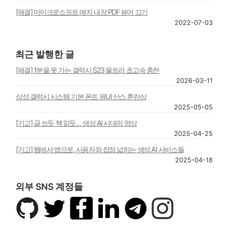
[해결] 마이크로소프트 에지 내장 PDF 뷰어 끄기
2022-07-03
최근 발행한 글
[해결] 1분을 못 가는 갤럭시 S23 울트라 초고속 충전
2026-03-11
삼성 갤럭시 시스템 기본 폰트 원UI 산스 혼란상
2025-05-05
[기고] 글 쓰듯 책 읽듯… 생성 AI 시대의 영상
2025-04-25
[기고] 웹에서 앱으로, 사용자와 접점 넓히는 생성 AI 서비스들
2025-04-18
외부 SNS 계정들
깃
트
페
링
텔
인
허
위
이
크
레
스
브
터
스
드
그
타