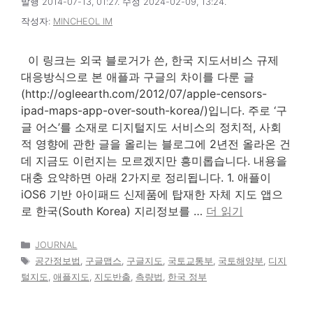
발행 2014-07-13, 01:27. 수정 2024-02-09, 13:24.
작성자:
MINCHEOL IM
이 링크는 외국 블로거가 쓴, 한국 지도서비스 규제
대응방식으로 본 애플과 구글의 차이를 다룬 글
(http://ogleearth.com/2012/07/apple-censors-
ipad-maps-app-over-south-korea/)입니다. 주로 ‘구
글 어스’를 소재로 디지털지도 서비스의 정치적, 사회
적 영향에 관한 글을 올리는 블로그에 2년전 올라온 건
데 지금도 이런지는 모르겠지만 흥미롭습니다. 내용을
대충 요약하면 아래 2가지로 정리됩니다. 1. 애플이
iOS6 기반 아이패드 신제품에 탑재한 자체 지도 앱으
로 한국(South Korea) 지리정보를 …
더 읽기
카
JOURNAL
테
태
공간정보법
,
구글맵스
,
구글지도
,
국토교통부
,
국토해양부
,
디지
고
그
털지도
,
애플지도
,
지도반출
,
측량법
,
한국 정부
리