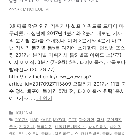
발행 2018-01-28, 16:33. 수정 2023-04-03, 22:14.
작성자:
MINCHEOL IM
3회째를 맞은 연간 기획기사 셀프 어워드를 드디어 마
무리했다. 상편에 2017년 1분기와 2분기 내보낸 기사
의 분기별 톱5를 소개했다. 이어 3분기와 4분기 내보
낸 기사의 분기별 톱5를 여기에 소개한다. 먼젓번 포스
팅 2017년 분기별 기획기사 톱5 셀프 어워드 上(/77)
에서 이어짐. 3분기(7~9월) 5위. 파이어폭스, 크롬보다
빨라진다 (2017.9.27)
http://m.zdnet.co.kr/news_view.asp?
artice_id=20170927113809 모질라가 2017년 11월 중
순 정식 배포에 들어간 57버전, ‘파이어폭스 퀀텀’ 출시
예고기사. …
더 읽기
카
JOURNAL
테
태
2017년
,
HWP
,
KAIST
,
MYSQL
,
ODT
,
강소기업
,
결산
,
공인전자
고
그
주소
,
기획기사
,
블록체인
,
산돌커뮤니케이션
,
삼성인터넷
,
샵메일
,
리
앤디 루빈
,
어도비 플래시
,
체인파트너스
,
카카오뱅크
,
플래시플레이