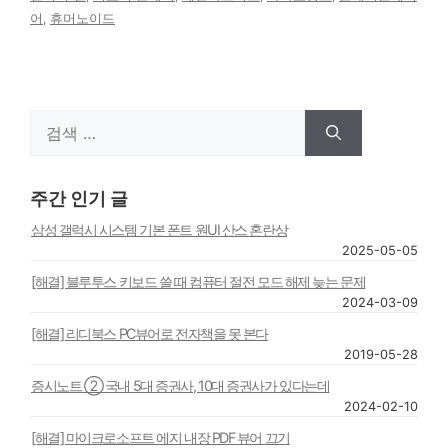
어
,
휴머노이드
검
색:
주간 인기 글
삼성 갤럭시 시스템 기본 폰트 원UI 산스 혼란상
2025-05-05
[해결] 블루투스 키보드 쓸 때 컴퓨터 절전 모드 해제 늦는 문제
2024-03-09
[해결] 리디북스 PC뷰어로 전자책을 못 본다
2019-05-28
증시노트 ② 국내 5대 증권사, 10대 증권사가 있다는데
2024-02-10
[해결] 마이크로소프트 에지 내장 PDF 뷰어 끄기