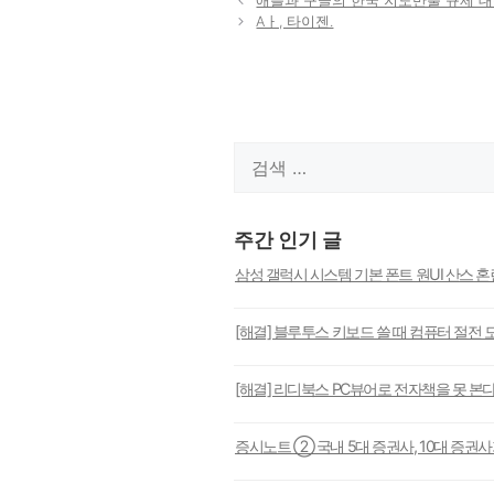
애플과 구글의 한국 지도반출 규제 
리
Aㅏ, 타이젠.
검
색:
주간 인기 글
삼성 갤럭시 시스템 기본 폰트 원UI 산스 
[해결] 블루투스 키보드 쓸 때 컴퓨터 절전 
[해결] 리디북스 PC뷰어로 전자책을 못 본
증시노트 ② 국내 5대 증권사, 10대 증권