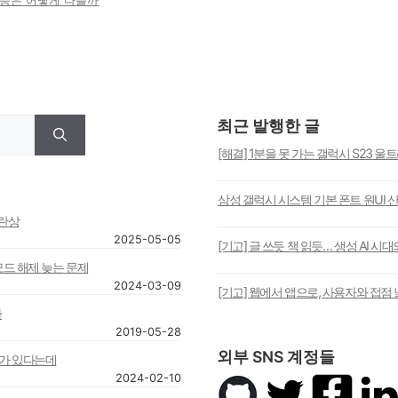
대응은 어떻게 다를까
최근 발행한 글
[해결] 1분을 못 가는 갤럭시 S23 울
삼성 갤럭시 시스템 기본 폰트 원UI 
혼란상
2025-05-05
[기고] 글 쓰듯 책 읽듯… 생성 AI 시
모드 해제 늦는 문제
2024-03-09
[기고] 웹에서 앱으로, 사용자와 접점 
다
2019-05-28
외부 SNS 계정들
사가 있다는데
2024-02-10
깃
트
페
링