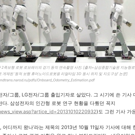
 2족보행 로봇 로보레이의 걷기 동작 연속촬영 사진. [출처=삼성종합기술원 지능형
 게재된 ‘동적 보행 휴머노이드로봇용 리얼타임 3D 동시 위치 및 지도구성’ 논문]
mindtrans.narod.ru/pdfs/Onboard_Odometry_Estimation.pdf
성전자/그룹, LG전자/그룹 출입기자로 살았다. 그 시기에 쓴 기
한다. 삼성전자의 인간형 로봇 연구 현황을 다뤘던 꼭지
/news_view.asp?artice_id=20131010220932
)도 그런 기사 가
, 어디까지 왔나’라는 제목의 2013년 10월 11일자 기사에 대