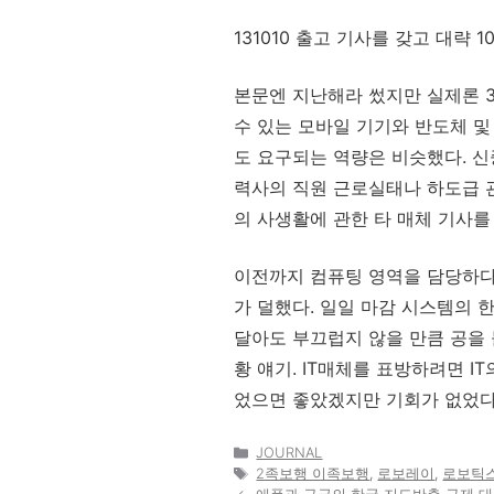
131010 출고 기사를 갖고 대략 1
본문엔 지난해라 썼지만 실제론 3
수 있는 모바일 기기와 반도체 및
도 요구되는 역량은 비슷했다. 
력사의 직원 근로실태나 하도급 
의 사생활에 관한 타 매체 기사를
이전까지 컴퓨팅 영역을 담당하다 
가 덜했다. 일일 마감 시스템의 
달아도 부끄럽지 않을 만큼 공을
황 얘기. IT매체를 표방하려면 I
었으면 좋았겠지만 기회가 없었다.
카
JOURNAL
테
태
2족보행 이족보행
,
로보레이
,
로보틱
고
그