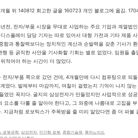
0개월 뒤 140812 회고한 글을 160723 개인 블로그에 옮김. 17
년전, 전자/부품 시장을 무대로 사업하는 주요 기업과 계열법인
 디스플레이 담당 기자는 따로 있어서 대형 가전과 기타 제품 사
신중함과 통찰력보다는 정치적인 계산과 순발력을 갖춘 기사가 환
관행 등 굵직한 사안을 기사화할 기회는 별로 없었다. 임원들 
 뒤적여야 하는 시간이 더 많았다.
전자/부품 쪽으로 갔던 건데, 4개월만에 다시 컴퓨팅으로 되돌
한계였다. 발제부터 마감까지, 며칠이 걸렸는지 기억이 나지 않는
 들였던 꼭지다. 굴지의 삼성전자가 만들었지만 사업적으로 성공
T의 요소를 다룰 줄 알아야 한다고, 그 와중에 나름대로 고집을 
 지금처럼 로보틱스가 주목받을 줄 미리 알았다면 좀 더 파볼 
스 로봇공학
,
삼성전자
,
인간형 로봇
,
종합기술원
,
휴머노이드