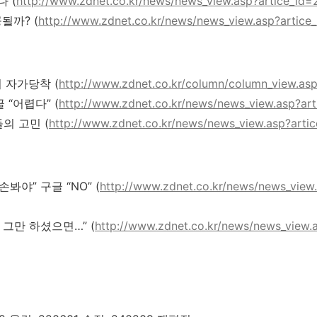
 (
http://www.zdnet.co.kr/news/news_view.asp?artice_i
될까? (
http://
www.zdnet.co.kr/news/news_view.asp?artice
 자가당착 (
http://www.zdnet.co.kr/column/column_view.as
 “어렵다” (
http://
www.zdnet.co.kr/news/news_view.asp?ar
의 고민 (
http://www.zdnet.co.kr/news/news_view.asp?arti
야” 구글 “NO” (
http://www.zdnet.co.kr/news/news_view
 그만 하셨으면…” (
http://www.zdnet.co.kr/news/news_view.