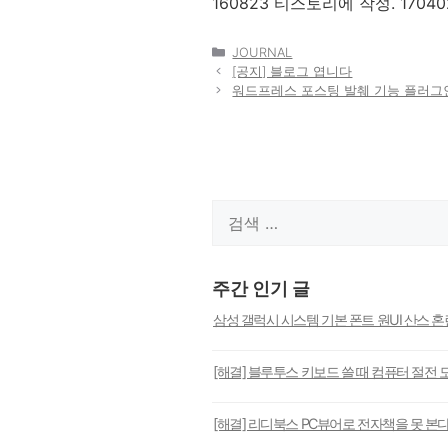
160823 티스토리에 작성. 170402
카
JOURNAL
테
[공지] 블로그 엽니다
고
워드프레스 포스팅 발췌 기능 플러그
리
검
색:
주간 인기 글
삼성 갤럭시 시스템 기본 폰트 원UI 산스 
[해결] 블루투스 키보드 쓸 때 컴퓨터 절전 
[해결] 리디북스 PC뷰어로 전자책을 못 본