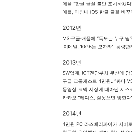
애플 “한글 글꼴 불만 조치하겠다”
애플, 마침내 iOS 한글 글꼴 바꾸다
2012년
MS·구글·애플에 “독도는 누구 땅?
‘지메일, 10GB는 모자라’…용량관
2013년
SW업계, ICT전담부처 무산에 담
구글 크롬캐스트 4만원…”싸다 VS
동영상 코덱 시장에 때아닌 시스코
카카오 “레디스, 잘못쓰면 망한다”
2014년
4만원 PC 라즈베리파이가 서버로