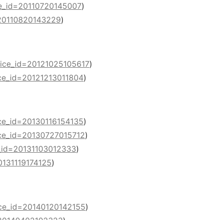
ce_id=20110720145007
)
=20110820143229
)
tice_id=20121025105617
)
ice_id=20121213011804
)
ice_id=20130116154135
)
ice_id=20130727015712
)
e_id=20131103012333
)
0131119174125
)
ice_id=20140120142155
)