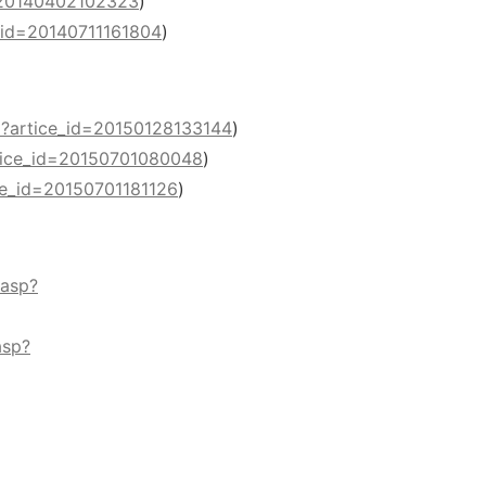
d=20140402102323
)
_id=20140711161804
)
p?artice_id=20150128133144
)
tice_id=20150701080048
)
ce_id=20150701181126
)
.asp?
asp?