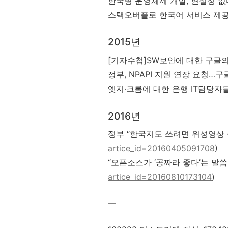
한국형 운영체제 개발, 현실성 없다
스택오버플로 한국어 서비스 제공
2015년
[기자수첩]SW보안에 대한 구글의
정부, NPAPI 지원 연장 요청…구글
엣지·크롬에 대한 은행 IT담당자들
2016년
정부 “한국지도 쓰려면 위성영상 손봐
artice_id=20160405091708
)
“오픈소스가 ‘공짜라 좋다’는 말씀
artice_id=20160810173104
)
—