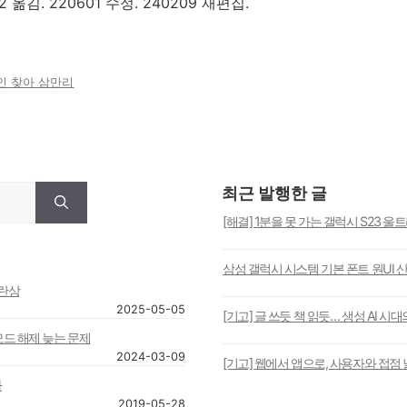
 옮김. 220601 수정. 240209 재편집.
인 찾아 삼만리
최근 발행한 글
[해결] 1분을 못 가는 갤럭시 S23 울
삼성 갤럭시 시스템 기본 폰트 원UI 
혼란상
2025-05-05
[기고] 글 쓰듯 책 읽듯… 생성 AI 시
모드 해제 늦는 문제
2024-03-09
[기고] 웹에서 앱으로, 사용자와 접점 
다
2019-05-28