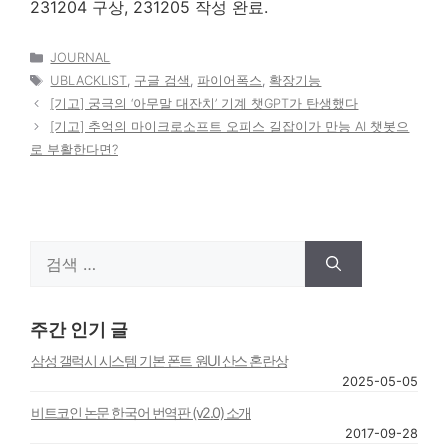
231204 구상, 231205 작성 완료.
카
JOURNAL
테
태
UBLACKLIST
,
구글 검색
,
파이어폭스
,
확장기능
고
그
[기고] 궁극의 ‘아무말 대잔치’ 기계 챗GPT가 탄생했다
리
[기고] 추억의 마이크로소프트 오피스 길잡이가 만능 AI 챗봇으
로 부활한다면?
검
색:
주간 인기 글
삼성 갤럭시 시스템 기본 폰트 원UI 산스 혼란상
2025-05-05
비트코인 논문 한국어 번역판 (v2.0) 소개
2017-09-28