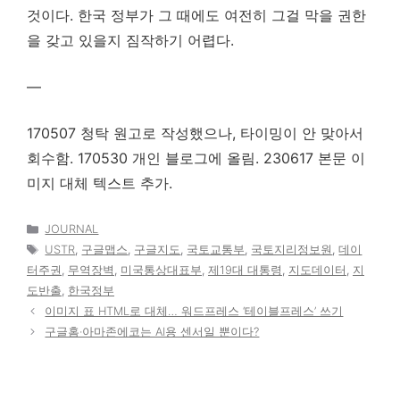
것이다. 한국 정부가 그 때에도 여전히 그걸 막을 권한
을 갖고 있을지 짐작하기 어렵다.
—
170507 청탁 원고로 작성했으나, 타이밍이 안 맞아서
회수함. 170530 개인 블로그에 올림. 230617 본문 이
미지 대체 텍스트 추가.
카
JOURNAL
테
태
USTR
,
구글맵스
,
구글지도
,
국토교통부
,
국토지리정보원
,
데이
고
그
터주권
,
무역장벽
,
미국통상대표부
,
제19대 대통령
,
지도데이터
,
지
리
도반출
,
한국정부
이미지 표 HTML로 대체… 워드프레스 ‘테이블프레스’ 쓰기
구글홈·아마존에코는 AI용 센서일 뿐이다?