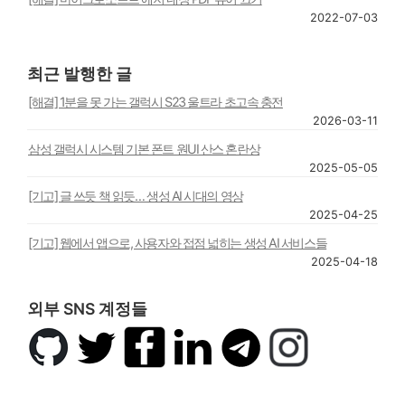
2022-07-03
최근 발행한 글
[해결] 1분을 못 가는 갤럭시 S23 울트라 초고속 충전
2026-03-11
삼성 갤럭시 시스템 기본 폰트 원UI 산스 혼란상
2025-05-05
[기고] 글 쓰듯 책 읽듯… 생성 AI 시대의 영상
2025-04-25
[기고] 웹에서 앱으로, 사용자와 접점 넓히는 생성 AI 서비스들
2025-04-18
외부 SNS 계정들
깃
트
페
링
텔
인
허
위
이
크
레
스
브
터
스
드
그
타
북
인
램
그