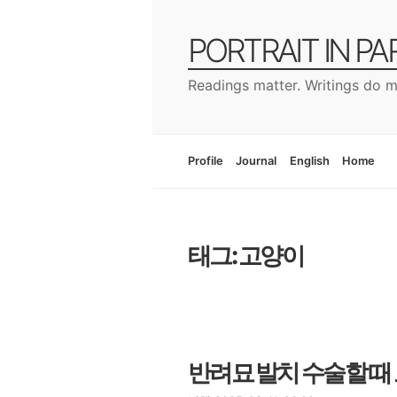
컨
텐
PORTRAIT IN P
츠
로
Readings matter. Writings do m
건
너
뛰
기
Profile
Journal
English
Home
태그: 고양이
반려묘 발치 수술할 때