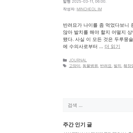
발행 2025-03-11, 06:00.
작성자:
MINCHEOL IM
반려묘가 나이를 좀 먹었다보니 
않아 발치를 해야 할지 어떨지 상
됐다. 사실 이 모든 것은 두루
에 수의사로부터 …
더 읽기
카
JOURNAL
테
태
고양이
,
동물병원
,
반려묘
,
발치
,
췌장
고
그
리
검
색:
주간 인기 글