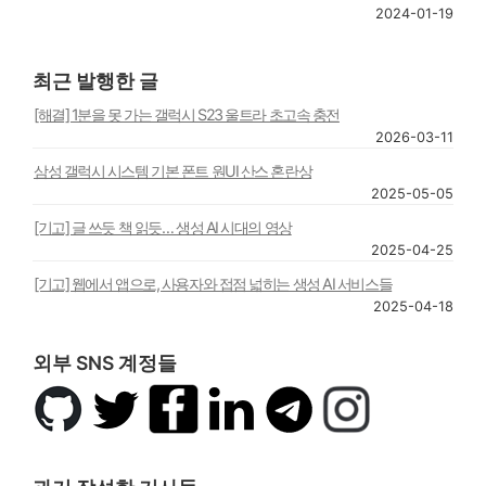
2024-01-19
최근 발행한 글
[해결] 1분을 못 가는 갤럭시 S23 울트라 초고속 충전
2026-03-11
삼성 갤럭시 시스템 기본 폰트 원UI 산스 혼란상
2025-05-05
[기고] 글 쓰듯 책 읽듯… 생성 AI 시대의 영상
2025-04-25
[기고] 웹에서 앱으로, 사용자와 접점 넓히는 생성 AI 서비스들
2025-04-18
외부 SNS 계정들
깃
트
페
링
텔
인
허
위
이
크
레
스
브
터
스
드
그
타
북
인
램
그