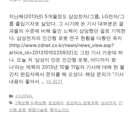
지난해(2013년) 5개월정도 삼성전자/그룹, LG전자/그
룹 출입기자로 살았다. 그 시기에 쓴 기사 대부분은 결
과물의 수준에 비해 들인 노력이 상당했던 걸로 기억한
다. 삼성전자의 인간형 로봇 연구 현황을 다뤘던 꼭지
(http://www.zdnet.co.kr/news/news_view.asp?
artice_id=20131010220932)도 그런 기사 가운데 하
나. 오늘 저 ‘삼성이 만든 인간형 로봇, 어디까지 왔
나’라는 제목의 2013년 10월 11일자 기사에 대해 한 월
간지 편집자께서 문의를 해 오셨다. 해당 문의가 “기사
내용이 좋아서 …
더 읽기
카
JOURNAL
테
태
2족보행 이족보행
,
로보레이
,
로보틱스 로봇공학
,
삼성전자
,
인
고
그
간형 로봇
,
종합기술원
,
휴머노이드
리