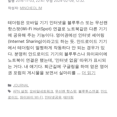
발행 2016-11-03, 22:47. 수정 2024-02-09, 12:32.
작성자:
MINCHEOL IM
테더링은 모바일 기기 인터넷을 블루투스 또는 무선랜
핫스팟(Wi-Fi HotSpot) 연결로 노트북같은 다른 기기
에 공유해 주는 기능이다. 영어권에선 인터넷 셰어링
(Internet Sharing)이라고도 하는 듯. 안드로이드 기기
에서 테더링이 멀쩡하게 작동하다 안 되는 경우가 있
다. 분명히 안드로이드 기기의 블루투스나 와이파이에
노트북이 연결은 됐는데, ‘인터넷 없음’ 따위가 표시되
는 거다. 내 얘기다. 퇴근길에 구글링을 하며 얻은 영어
권 포럼의 게시물을 보면서 실마리를 …
더 읽기
카
JOURNAL
테
태
APN 설정
,
모바일네트워크
,
무선랜 핫스팟
,
블루투스연결
,
안드
고
그
로이드
,
와이파이 WI-FI
,
인터넷공유
,
테더링
리