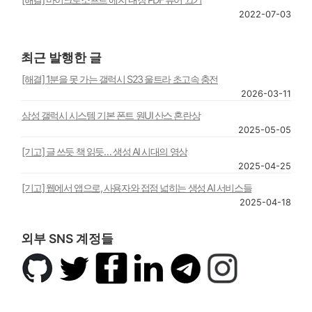
2022-07-03
최근 발행한 글
[해결] 1분을 못 가는 갤럭시 S23 울트라 초고속 충전
2026-03-11
삼성 갤럭시 시스템 기본 폰트 원UI 산스 혼란상
2025-05-05
[기고] 글 쓰듯 책 읽듯… 생성 AI 시대의 영상
2025-04-25
[기고] 웹에서 앱으로, 사용자와 접점 넓히는 생성 AI 서비스들
2025-04-18
외부 SNS 계정들
깃
트
페
링
텔
인
허
위
이
크
레
스
브
터
스
드
그
타
북
인
램
그