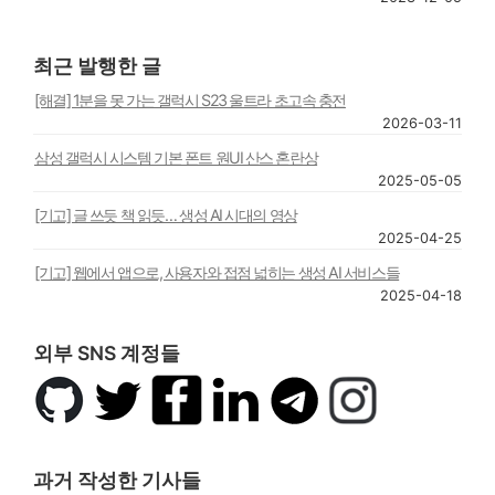
최근 발행한 글
[해결] 1분을 못 가는 갤럭시 S23 울트라 초고속 충전
2026-03-11
삼성 갤럭시 시스템 기본 폰트 원UI 산스 혼란상
2025-05-05
[기고] 글 쓰듯 책 읽듯… 생성 AI 시대의 영상
2025-04-25
[기고] 웹에서 앱으로, 사용자와 접점 넓히는 생성 AI 서비스들
2025-04-18
외부 SNS 계정들
깃
트
페
링
텔
인
허
위
이
크
레
스
브
터
스
드
그
타
북
인
램
그
과거 작성한 기사들
램