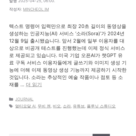
발행 2025-04-25, 06:00.
작성자:
MINCHEOL IM
텍스트 명령어 입력만으로 최장 20초 길이의 동영상을
생성하는 인공지능(AI) 서비스 ‘소라(Sora)’가 2024년
12월 9일 출시됐습니다. 앞서 2월에 일부 이용자를 대
상으로 비공개 테스트를 진행했는데 이제 정식 서비스
로 제공되고 있습니다. 미국 기업 오픈AI가 챗GPT 유
료 구독 서비스 이용자들에게 글쓰기와 이미지 생성 기
능에 더해 이제 동영상 생성 기능까지 제공하기 시작한
것입니다. 소라는 추상적인 예술 작품이나 점토 등 소
재를 …
더 읽기
카
JOURNAL
테
태
멀티모달 AI
,
무비 젠
,
비오
,
소라
,
유튜브
,
플루닛 스튜디오
고
그
리