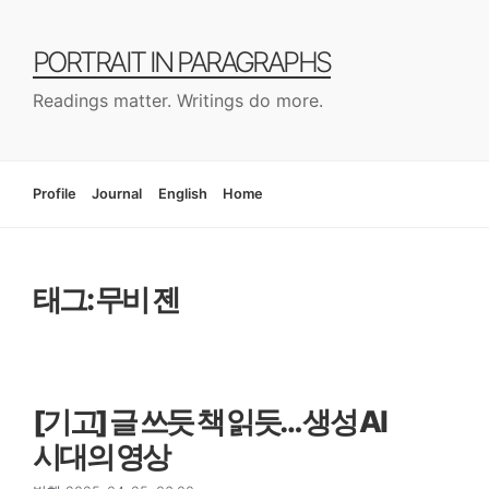
컨
텐
PORTRAIT IN PARAGRAPHS
츠
로
Readings matter. Writings do more.
건
너
뛰
기
Profile
Journal
English
Home
태그: 무비 젠
[기고] 글 쓰듯 책 읽듯… 생성 AI
시대의 영상