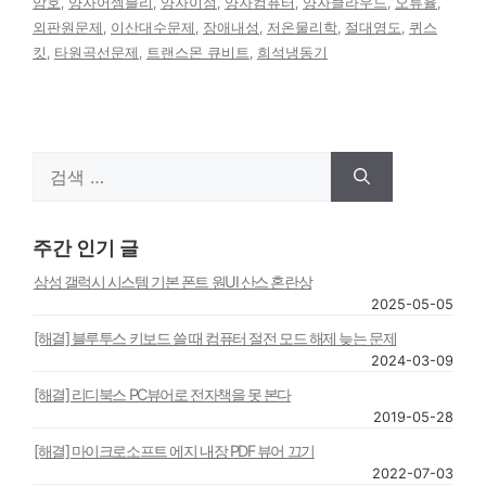
암호
,
양자어셈블리
,
양자이점
,
양자컴퓨터
,
양자클라우드
,
오류율
,
외판원문제
,
이산대수문제
,
장애내성
,
저온물리학
,
절대영도
,
퀴스
킷
,
타원곡선문제
,
트랜스몬 큐비트
,
희석냉동기
검
색:
주간 인기 글
삼성 갤럭시 시스템 기본 폰트 원UI 산스 혼란상
2025-05-05
[해결] 블루투스 키보드 쓸 때 컴퓨터 절전 모드 해제 늦는 문제
2024-03-09
[해결] 리디북스 PC뷰어로 전자책을 못 본다
2019-05-28
[해결] 마이크로소프트 에지 내장 PDF 뷰어 끄기
2022-07-03