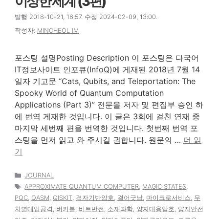
이상한 세계 (3편)
발행 2018-10-21, 16:57. 수정 2024-02-09, 13:00.
작성자:
MINCHEOL IM
포스팅 설명Posting Description 이 포스팅은 다국어
IT정보사이트 인포큐(InfoQ)에 게재된 2018년 7월 14
일자 기고문 “Cats, Qubits, and Teleportation: The
Spooky World of Quantum Computation
Applications (Part 3)” 전문을 저자 및 편집부 승인 하
에 번역 게재한 것입니다. 이 글은 3회에 걸친 연재 중
마지막 세번째 편을 번역한 것입니다. 첫번째 번역 포
스팅을 먼저 읽고 와 주시길 권합니다. 원문의 …
더 읽
기
카
JOURNAL
테
태
APPROXIMATE QUANTUM COMPUTER
,
MAGIC STATES
,
고
그
PQC
,
QASM
,
QISKIT
,
격자기반암호
,
결어긋남
,
마이크로서비스
,
무
리
차별대입공격
,
버키볼
,
비트반전
,
소재과학
,
양자대응암호
,
양자안전