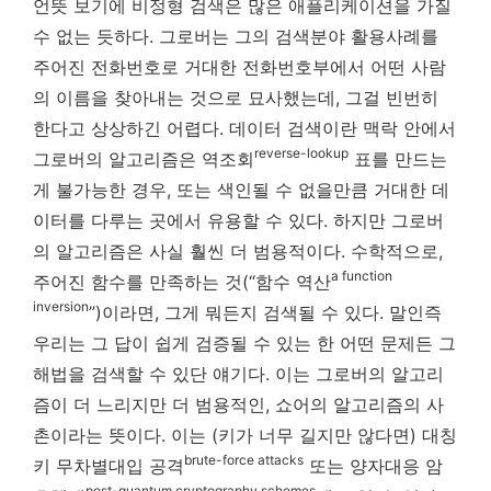
언뜻 보기에 비정형 검색은 많은 애플리케이션을 가질
수 없는 듯하다. 그로버는 그의 검색분야 활용사례를
주어진 전화번호로 거대한 전화번호부에서 어떤 사람
의 이름을 찾아내는 것으로 묘사했는데, 그걸 빈번히
한다고 상상하긴 어렵다. 데이터 검색이란 맥락 안에서
reverse-lookup
그로버의 알고리즘은 역조회
표를 만드는
게 불가능한 경우, 또는 색인될 수 없을만큼 거대한 데
이터를 다루는 곳에서 유용할 수 있다. 하지만 그로버
의 알고리즘은 사실 훨씬 더 범용적이다. 수학적으로,
a function
주어진 함수를 만족하는 것(“함수 역산
inversion
”)이라면, 그게 뭐든지 검색될 수 있다. 말인즉
우리는 그 답이 쉽게 검증될 수 있는 한 어떤 문제든 그
해법을 검색할 수 있단 얘기다. 이는 그로버의 알고리
즘이 더 느리지만 더 범용적인, 쇼어의 알고리즘의 사
촌이라는 뜻이다. 이는 (키가 너무 길지만 않다면) 대칭
brute-force attacks
키 무차별대입 공격
또는 양자대응 암
post-quantum cryptography schemes