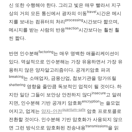
신 또한 수행해야 한다. 그리고 빛은 매우 빨라서 지구
travel
상의 거의 모든 통신에서 광자의 이동
시간은 메시
processing
지를 보내는 컴퓨터의 처리
시간보다 짧으며,
reaction
메시지를 받는 사람의 반응
시간보다는 훨씬 훨
씬 짧다.
factoring
반면 인수분해
는 매우 명백한 애플리케이션이
있다. 역설적으로 인수분해는 가장 유용하면서 가장 유
용하지 않은 양자알고리즘이다. 공개키암호 파괴
breaking
는 소매업자, 금융산업, 첩보기관을 망가뜨릴
shattering
영향을 줄만큼 독보적인 업적이 될 것이다. 하
insecure
지만 일단 그들이 보안상 안전하지 않다
고 알려
encryption
지면, 인수분해 기반 공개키 암호화
는 쓸모없
quantum-safe
어지고, 업계는
양자-안전
암호 프로토콜로
전환할 것이다. 인수분해 기반 암호화가 사용되지 않으
transmissions
면 그런 방식으로 암호화된 전송내용
을 읽