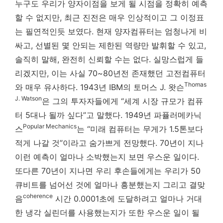
누구도 우리가 양자이점을 보게 될 시점을 정확히 예측
할 수 없지만, 최근 진전은 매우 인상적이고 그 이정표
는 필연적인듯 보였다. 현재 양자컴퓨터는 엄청나게 비
싸고, 선별된 몇 안되는 제한된 역량만 발휘할 수 있고,
솔직히 말해, 완전히 신뢰할 수는 없다. 실망스럽게 들
리겠지만, 이는 사실 70~80년전 존재했던 고전컴퓨터
Thomas
와 매우 유사하다. 1943년 IBM의 토머스 J. 왓슨
J. Watson
은 그의 투자자들에게 “세계 시장 규모가 컴퓨
터 5대나 될까 싶다”고 말했다. 1949년 파퓰러메카닉
Popular Mechanics
스
는 “미래 컴퓨터는 무게가 1.5톤보다
적게 나갈 것”이라고 숨가쁘게 전망했다. 70년이 지나
이런 예측이 얼마나 소박했는지 보면 우스운 일이다.
또다른 70년이 지나면 우리 후손들에게는 우리가 50
큐비트를 넘어선 것에 얼마나 흥분했는지 그리고 결맞
coherence
음
시간 0.0001초에 도달하려고 얼마나 거대
한 냉각 실린더를 사용했는지가 또한 우스운 일이 될