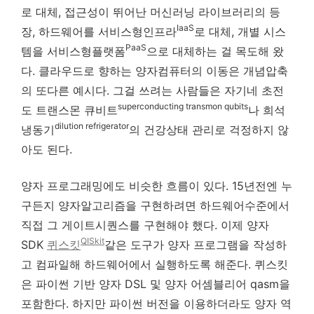
로 대체, 접근성이 뛰어난 머신러닝 라이브러리의 등
IaaS
장, 하드웨어를 서비스형인프라
로 대체, 개별 시스
PaaS
템을 서비스형플랫폼
으로 대체하는 걸 목도해 왔
다. 클라우드로 향하는 양자컴퓨터의 이동은 개념압축
의 또다른 예시다. 그걸 쓰려는 사람들은 자기네 초전
superconducting transmon qubits
도 트랜스몬 큐비트
나 희석
dilution refrigerator
냉동기
의 건강상태 관리로 걱정하지 않
아도 된다.
양자 프로그래밍에도 비슷한 흐름이 있다. 15년전엔 누
구든지 양자알고리즘을 구현하려면 하드웨어수준에서
직접 그 게이트시퀀스를 구현해야 했다. 이제 양자
QISkit
SDK
퀴스킷
같은 도구가 양자 프로그램을 작성하
고 컴파일해 하드웨어에서 실행하도록 해준다. 퀴스킷
은 파이썬 기반 양자 DSL 및 양자 어셈블리어 qasm을
포함한다. 하지만 파이썬 버전을 이용하더라도 양자 역