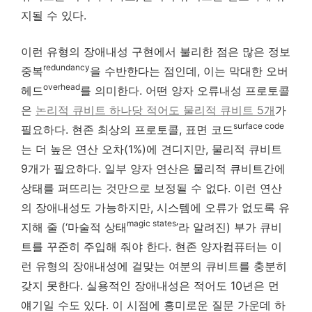
지될 수 있다.
이런 유형의 장애내성 구현에서 불리한 점은 많은 정보
redundancy
중복
을 수반한다는 점인데, 이는 막대한 오버
overhead
헤드
를 의미한다. 어떤 양자 오류내성 프로토콜
은
논리적 큐비트 하나당 적어도 물리적 큐비트 5개
가
surface code
필요하다. 현존 최상의 프로토콜, 표면 코드
는 더 높은 연산 오차(1%)에 견디지만, 물리적 큐비트
9개가 필요하다. 일부 양자 연산은 물리적 큐비트간에
상태를 퍼뜨리는 것만으로 보정될 수 없다. 이런 연산
의 장애내성도 가능하지만, 시스템에 오류가 없도록 유
magic states
지해 줄 (‘마술적 상태
’라 알려진) 부가 큐비
트를 꾸준히 주입해 줘야 한다. 현존 양자컴퓨터는 이
런 유형의 장애내성에 걸맞는 여분의 큐비트를 충분히
갖지 못한다. 실용적인 장애내성은 적어도 10년은 먼
얘기일 수도 있다. 이 시점에 흥미로운 질문 가운데 하