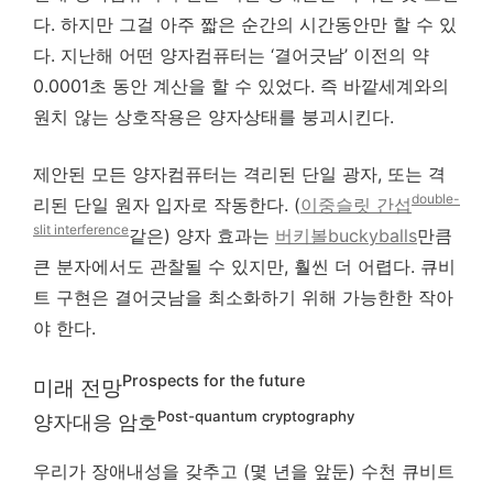
다. 하지만 그걸 아주 짧은 순간의 시간동안만 할 수 있
다. 지난해 어떤 양자컴퓨터는 ‘결어긋남’ 이전의 약
0.0001초 동안 계산을 할 수 있었다. 즉 바깥세계와의
원치 않는 상호작용은 양자상태를 붕괴시킨다.
제안된 모든 양자컴퓨터는 격리된 단일 광자, 또는 격
double-
리된 단일 원자 입자로 작동한다. (
이중슬릿 간섭
slit interference
같은) 양자 효과는
버키볼buckyballs
만큼
큰 분자에서도 관찰될 수 있지만, 훨씬 더 어렵다. 큐비
트 구현은 결어긋남을 최소화하기 위해 가능한한 작아
야 한다.
Prospects for the future
미래 전망
Post-quantum cryptography
양자대응 암호
우리가 장애내성을 갖추고 (몇 년을 앞둔) 수천 큐비트