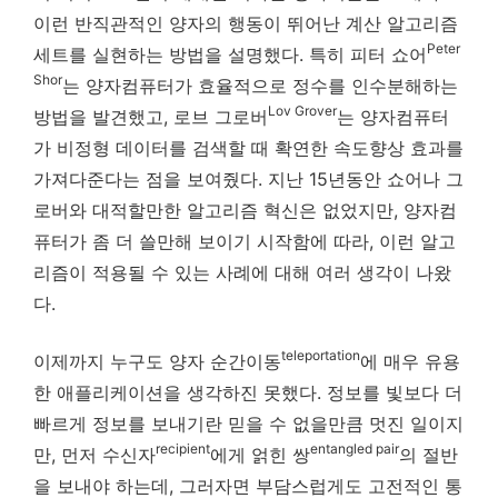
이런 반직관적인 양자의 행동이 뛰어난 계산 알고리즘
Peter
세트를 실현하는 방법을 설명했다. 특히 피터 쇼어
Shor
는 양자컴퓨터가 효율적으로 정수를 인수분해하는
Lov Grover
방법을 발견했고, 로브 그로버
는 양자컴퓨터
가 비정형 데이터를 검색할 때 확연한 속도향상 효과를
가져다준다는 점을 보여줬다. 지난 15년동안 쇼어나 그
로버와 대적할만한 알고리즘 혁신은 없었지만, 양자컴
퓨터가 좀 더 쓸만해 보이기 시작함에 따라, 이런 알고
리즘이 적용될 수 있는 사례에 대해 여러 생각이 나왔
다.
teleportation
이제까지 누구도 양자 순간이동
에 매우 유용
한 애플리케이션을 생각하진 못했다. 정보를 빛보다 더
빠르게 정보를 보내기란 믿을 수 없을만큼 멋진 일이지
recipient
entangled pair
만, 먼저 수신자
에게 얽힌 쌍
의 절반
을 보내야 하는데, 그러자면 부담스럽게도 고전적인 통