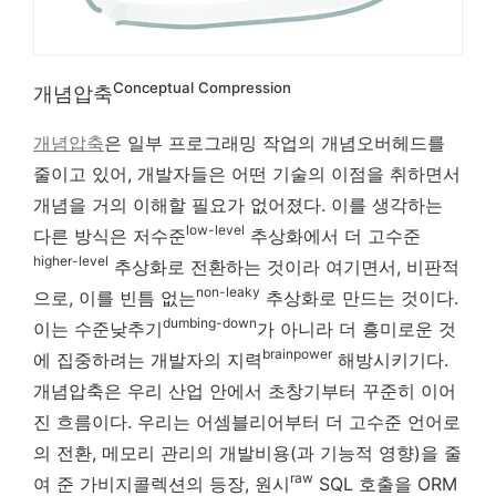
Conceptual Compression
개념압축
개념압축
은 일부 프로그래밍 작업의 개념오버헤드를
줄이고 있어, 개발자들은 어떤 기술의 이점을 취하면서
개념을 거의 이해할 필요가 없어졌다. 이를 생각하는
low-level
다른 방식은 저수준
추상화에서 더 고수준
higher-level
추상화로 전환하는 것이라 여기면서, 비판적
non-leaky
으로, 이를 빈틈 없는
추상화로 만드는 것이다.
dumbing-down
이는 수준낮추기
가 아니라 더 흥미로운 것
brainpower
에 집중하려는 개발자의 지력
해방시키기다.
개념압축은 우리 산업 안에서 초창기부터 꾸준히 이어
진 흐름이다. 우리는 어셈블리어부터 더 고수준 언어로
의 전환, 메모리 관리의 개발비용(과 기능적 영향)을 줄
raw
여 준 가비지콜렉션의 등장, 원시
SQL 호출을 ORM