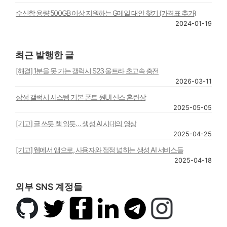
수신함 용량 500GB 이상 지원하는 G메일 대안 찾기 (가격표 추가)
2024-01-19
최근 발행한 글
[해결] 1분을 못 가는 갤럭시 S23 울트라 초고속 충전
2026-03-11
삼성 갤럭시 시스템 기본 폰트 원UI 산스 혼란상
2025-05-05
[기고] 글 쓰듯 책 읽듯… 생성 AI 시대의 영상
2025-04-25
[기고] 웹에서 앱으로, 사용자와 접점 넓히는 생성 AI 서비스들
2025-04-18
외부 SNS 계정들
깃
트
페
링
텔
인
허
위
이
크
레
스
브
터
스
드
그
타