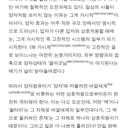
만 여기에 철학적인 도전과제도 있다. 일상의 사물이
macroscopic
양자처럼 보이지 않는 이유는 그게 거시적
이
어서다. 양자 효과는 아주 작은 규모 안에서만 명시적
으로 드러난다. 입자가 다른 입자와 상호작용할 때에
는, 그게 거시적인 즉 고전적인 시스템의 일부가 되기
macroscopic systems
시작한다. (왜 거시계
가 고전적인 걸
로 보이느냐는 여전히 논쟁거리지만, 외부 영향과의 접
decoherence
촉으로 양자상태의 ‘결어긋남
‘이 야기된다는
얘기가 널리 받아들여졌다.)
the
따라서 양자컴퓨터가 ‘양자’에 머물려면 바깥세계
outside world
로 비롯하는 어떤 상호작용으로부터든지 완
전히 격리돼야 한다. 이는 다소 모순인데, 어떤 ‘벽’이나
‘울타리’는 그 자체로 바깥세계의 일부인데다가, ‘그 벽
으로 둘러싸인 존재’는 그 자체로 하나의 상호작용이기
때문이다. 그리고 일은 더 나쁘게 흘러간다! 만일 완벽