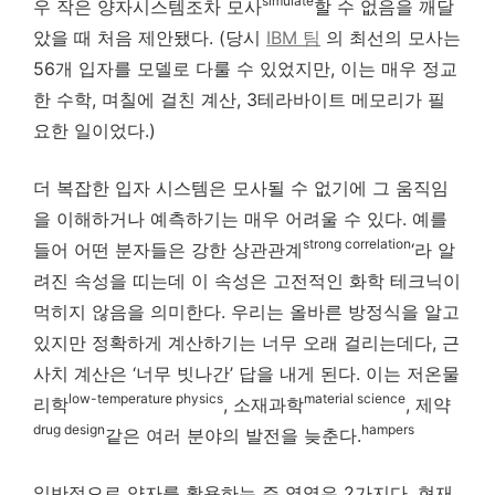
simulate
우 작은 양자시스템조차 모사
할 수 없음을 깨달
았을 때 처음 제안됐다. (당시
IBM 팀
의 최선의 모사는
56개 입자를 모델로 다룰 수 있었지만, 이는 매우 정교
한 수학, 며칠에 걸친 계산, 3테라바이트 메모리가 필
요한 일이었다.)
더 복잡한 입자 시스템은 모사될 수 없기에 그 움직임
을 이해하거나 예측하기는 매우 어려울 수 있다. 예를
strong correlation
들어 어떤 분자들은 강한 상관관계
‘라 알
려진 속성을 띠는데 이 속성은 고전적인 화학 테크닉이
먹히지 않음을 의미한다. 우리는 올바른 방정식을 알고
있지만 정확하게 계산하기는 너무 오래 걸리는데다, 근
사치 계산은 ‘너무 빗나간’ 답을 내게 된다. 이는 저온물
low-temperature physics
material science
리학
, 소재과학
, 제약
drug design
hampers
같은 여러 분야의 발전을 늦춘다.
일반적으로 양자를 활용하는 주 영역은 2가지다. 현재