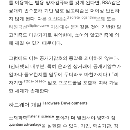
를 이용하는 범용 양자컴퓨터를 갖게 된다면, RSA같은
공개키 인수분해 기반 암호 알고리즘은 더이상 안전하
discrete logarithm
지 않게 된다. 다른
이산대수
문제
또는
elliptic-curve
타원곡선
이산대수 문제
같은 것에 기반한 알
고리즘도 마찬가지로 취약한데, 쇼어의 알고리즘에 의
해 깨질 수 있기 때문이다.
그럼에도 이는 공개키암호의 종말을 의미하진 않는다.
(인터넷의 대부분, 특히 온라인 상거래에 공개키암호가
얼마나 중요한지를 염두에 두더라도 마찬가지다.) “격
lattice-based
자기반
” 암호 프로토콜을 포함해 여러 가능
한 체계가 존재한다.
Hardware Developments
하드웨어 개발
material science
소재과학
분야가 더 발전해야 양자이점
quantum advantage
을 실현할 수 있다. 기업, 학술기관, 정