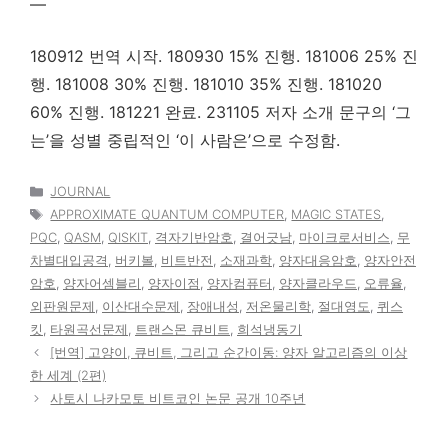
—
180912 번역 시작. 180930 15% 진행. 181006 25% 진
행. 181008 30% 진행. 181010 35% 진행. 181020
60% 진행. 181221 완료. 231105 저자 소개 문구의 ‘그
는’을 성별 중립적인 ‘이 사람은’으로 수정함.
카
JOURNAL
테
태
APPROXIMATE QUANTUM COMPUTER
,
MAGIC STATES
,
고
그
PQC
,
QASM
,
QISKIT
,
격자기반암호
,
결어긋남
,
마이크로서비스
,
무
리
차별대입공격
,
버키볼
,
비트반전
,
소재과학
,
양자대응암호
,
양자안전
암호
,
양자어셈블리
,
양자이점
,
양자컴퓨터
,
양자클라우드
,
오류율
,
외판원문제
,
이산대수문제
,
장애내성
,
저온물리학
,
절대영도
,
퀴스
킷
,
타원곡선문제
,
트랜스몬 큐비트
,
희석냉동기
[번역] 고양이, 큐비트, 그리고 순간이동: 양자 알고리즘의 이상
한 세계 (2편)
사토시 나카모토 비트코인 논문 공개 10주년