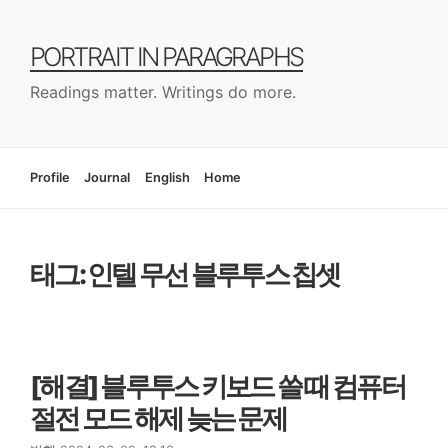
컨
텐
PORTRAIT IN PARAGRAPHS
츠
로
Readings matter. Writings do more.
건
너
뛰
기
Profile
Journal
English
Home
태그: 인텔 무선 블루투스 칩셋
[해결] 블루투스 키보드 쓸 때 컴퓨터
절전 모드 해제 늦는 문제