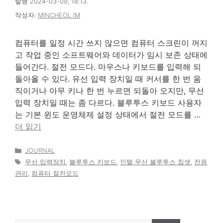
발행 2024-03-09, 18:13.
작성자:
MINCHEOL IM
컴퓨터를 일정 시간 쓰지 않으면 컴퓨터 스크린이 꺼지
고 작업 중인 소프트웨어와 데이터가 임시 보존 상태에
들어간다. 절전 모드다. 마우스나 키보드를 입력해 되
돌아올 수 있다. 유선 입력 장치일 때 커서를 한 번 움
직이거나 아무 키나 한 번 누르면 되돌아 오지만, 무선
입력 장치일 때는 좀 다르다. 블루투스 키보드 사용자
는 기본 윈도 운영체제 설정 상태에서 절전 모드를 …
더 읽기
카
JOURNAL
테
태
무선 입력장치
,
블루투스 키보드
,
인텔 무선 블루투스 칩셋
,
전원
고
그
관리
,
컴퓨터 절전모드
리