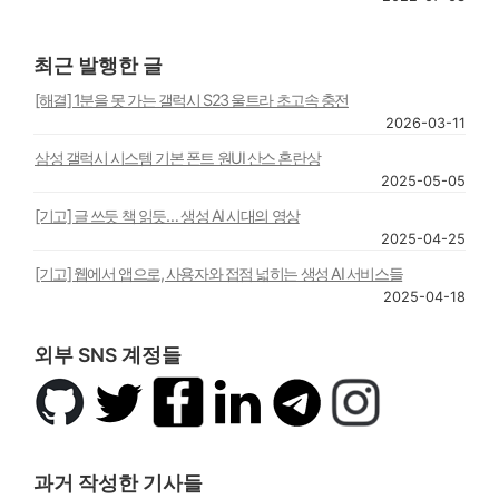
최근 발행한 글
[해결] 1분을 못 가는 갤럭시 S23 울트라 초고속 충전
2026-03-11
삼성 갤럭시 시스템 기본 폰트 원UI 산스 혼란상
2025-05-05
[기고] 글 쓰듯 책 읽듯… 생성 AI 시대의 영상
2025-04-25
[기고] 웹에서 앱으로, 사용자와 접점 넓히는 생성 AI 서비스들
2025-04-18
외부 SNS 계정들
깃
트
페
링
텔
인
허
위
이
크
레
스
브
터
스
드
그
타
북
인
램
그
과거 작성한 기사들
램