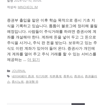
발행 2024-02-10, 00:05.
작성자:
MINCHEOL IM
증권부 출입을 맡은 이후 학습 목적으로 증시 기초 지
식을 기록하고 있습니다. 틈틈이 블로그에 정리해 올릴
예정입니다. 사람들이 주식거래를 하려면 증권사에 계
좌를 개설해야 한다. 계좌에 돈을 넣어 두고 그 돈으로
주식을 사거나, 주식 판 돈을 받는다. 보유하고 있는 주
식도 이런 계좌가 있어야 들어 온다. 증권사가 개인에
게 계좌를 열어 주고 주식 거래를 할 수 있는 서비스를
제공하는 …
더 읽기
카
JOURNAL
테
태
네이버페이 증권
,
자기자본
,
자본총계
,
종투사
,
증권사
,
증권플러
고
그
스
,
증시노트
,
초대형 IB
리