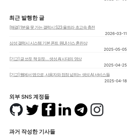
최근 발행한 글
[해결] 1분을 못 가는 갤럭시 S23 울트라 초고속 충전
2026-03-11
삼성 갤럭시 시스템 기본 폰트 원UI 산스 혼란상
2025-05-05
[기고] 글 쓰듯 책 읽듯… 생성 AI 시대의 영상
2025-04-25
[기고] 웹에서 앱으로, 사용자와 접점 넓히는 생성 AI 서비스들
2025-04-18
외부 SNS 계정들
깃
트
페
링
텔
인
허
위
이
크
레
스
브
터
스
드
그
타
북
인
램
그
과거 작성한 기사들
램