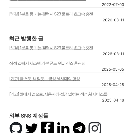
2022-07-03
[해결] 1분을 못 가는 갤럭시 S23 울트라 초고속 충전
2026-03-11
최근 발행한 글
[해결] 1분을 못 가는 갤럭시 S23 울트라 초고속 충전
2026-03-11
삼성 갤럭시 시스템 기본 폰트 원UI 산스 혼란상
2025-05-05
[기고] 글 쓰듯 책 읽듯… 생성 AI 시대의 영상
2025-04-25
[기고] 웹에서 앱으로, 사용자와 접점 넓히는 생성 AI 서비스들
2025-04-18
외부 SNS 계정들
깃
트
페
링
텔
인
허
위
이
크
레
스