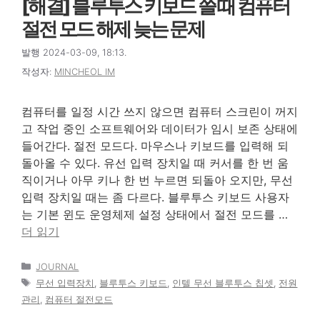
[해결] 블루투스 키보드 쓸 때 컴퓨터
절전 모드 해제 늦는 문제
발행 2024-03-09, 18:13.
작성자:
MINCHEOL IM
컴퓨터를 일정 시간 쓰지 않으면 컴퓨터 스크린이 꺼지
고 작업 중인 소프트웨어와 데이터가 임시 보존 상태에
들어간다. 절전 모드다. 마우스나 키보드를 입력해 되
돌아올 수 있다. 유선 입력 장치일 때 커서를 한 번 움
직이거나 아무 키나 한 번 누르면 되돌아 오지만, 무선
입력 장치일 때는 좀 다르다. 블루투스 키보드 사용자
는 기본 윈도 운영체제 설정 상태에서 절전 모드를 …
더 읽기
카
JOURNAL
테
태
무선 입력장치
,
블루투스 키보드
,
인텔 무선 블루투스 칩셋
,
전원
고
그
관리
,
컴퓨터 절전모드
리