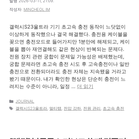
발행 2026-03-11, 21:09.
작성자:
MINCHEOL IM
갤럭시S23울트라 기기 초고속 충전 동작이 느닷없이
이상하게 동작했으나 결국 해결했다. 충전용 케이블을
꽂으면 충전모드로 들어가지만 1분만에 해제되고, 케이
블을 뽑아 재연결해도 같은 현상이 반복되는 문제다.
전원 장치 관련 궁합이 문제일 가능성은 배제했는데,
궁합 문제라면 초고속 충전 시도 후 고속충전이나 일반
충전으로 전환되더라도 충전 자체는 지속됐을 거라고
봤기 때문이다. 내가 확인한 현상은 단순히 충전이 느
려지는 수준이 아니라, 일정 …
더 읽기
카
JOURNAL
테
태
갤럭시S23울트라
,
멀티탭
,
전압 강하
,
전원 관리
,
초고속 충전
고
그
리