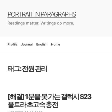
컨
텐
PORTRAIT IN PARAGRAPHS
츠
로
Readings matter. Writings do more.
건
너
뛰
기
Profile
Journal
English
Home
태그: 전원 관리
[해결] 1분을 못 가는 갤럭시 S23
울트라 초고속 충전