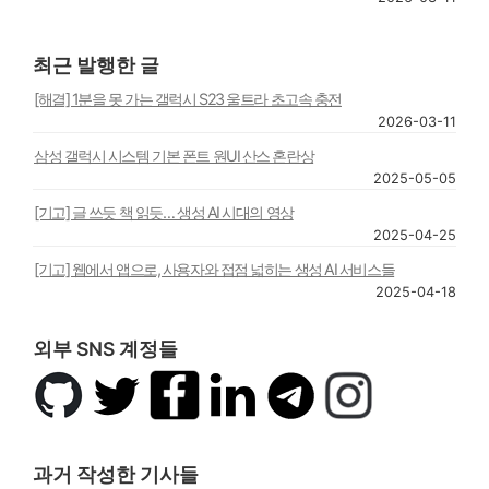
최근 발행한 글
[해결] 1분을 못 가는 갤럭시 S23 울트라 초고속 충전
2026-03-11
삼성 갤럭시 시스템 기본 폰트 원UI 산스 혼란상
2025-05-05
[기고] 글 쓰듯 책 읽듯… 생성 AI 시대의 영상
2025-04-25
[기고] 웹에서 앱으로, 사용자와 접점 넓히는 생성 AI 서비스들
2025-04-18
외부 SNS 계정들
깃
트
페
링
텔
인
허
위
이
크
레
스
브
터
스
드
그
타
북
인
램
그
과거 작성한 기사들
램