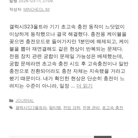
발행 2026-03-11, 21:09.
작성자:
MINCHEOL IM
갤럭시S23울트라 기기 초고속 충전 동작이 느닷없이
이상하게 동작했으나 결국 해결했다. 충전용 케이블을
꽂으면 충전모드로 들어가지만 1분만에 해제되고, 케이
블을 뽑아 재연결해도 같은 현상이 반복되는 문제다.
전원 장치 관련 궁합이 문제일 가능성은 배제했는데,
궁합 문제라면 초고속 충전 시도 후 고속충전이나 일반
충전으로 전환되더라도 충전 자체는 지속됐을 거라고
봤기 때문이다. 내가 확인한 현상은 단순히 충전이 느
려지는 수준이 아니라, 일정 …
더 읽기
카
JOURNAL
테
태
갤럭시S23울트라
,
멀티탭
,
전압 강하
,
전원 관리
,
초고속 충전
고
그
리