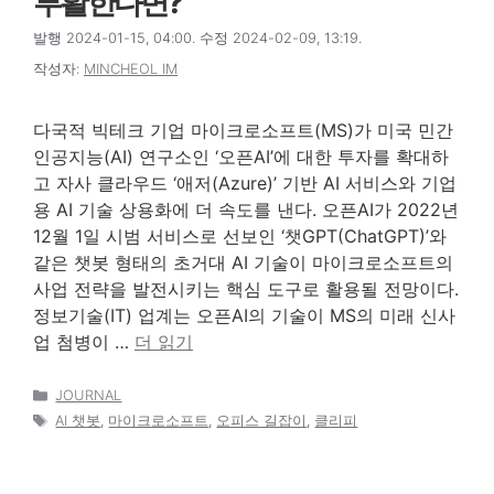
부활한다면?
발행 2024-01-15, 04:00. 수정 2024-02-09, 13:19.
작성자:
MINCHEOL IM
다국적 빅테크 기업 마이크로소프트(MS)가 미국 민간
인공지능(AI) 연구소인 ‘오픈AI’에 대한 투자를 확대하
고 자사 클라우드 ‘애저(Azure)’ 기반 AI 서비스와 기업
용 AI 기술 상용화에 더 속도를 낸다. 오픈AI가 2022년
12월 1일 시범 서비스로 선보인 ‘챗GPT(ChatGPT)’와
같은 챗봇 형태의 초거대 AI 기술이 마이크로소프트의
사업 전략을 발전시키는 핵심 도구로 활용될 전망이다.
정보기술(IT) 업계는 오픈AI의 기술이 MS의 미래 신사
업 첨병이 …
더 읽기
카
JOURNAL
테
태
AI 챗봇
,
마이크로소프트
,
오피스 길잡이
,
클리피
고
그
리