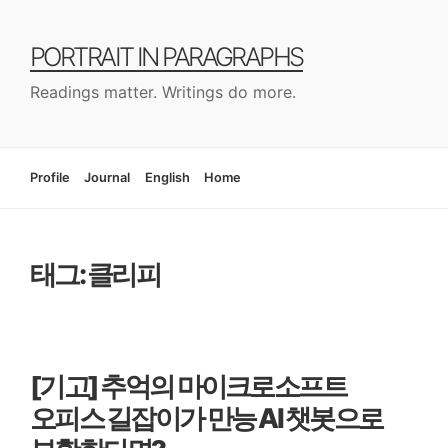
컨
텐
PORTRAIT IN PARAGRAPHS
츠
로
Readings matter. Writings do more.
건
너
뛰
기
Profile
Journal
English
Home
태그: 클리피
[기고] 추억의 마이크로소프트
오피스 길잡이가 만능 AI 챗봇으로