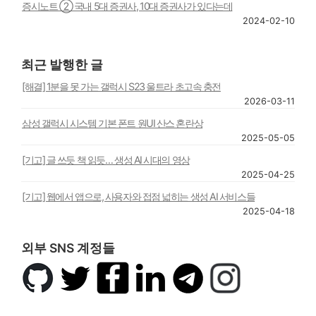
증시노트 ② 국내 5대 증권사, 10대 증권사가 있다는데
2024-02-10
최근 발행한 글
[해결] 1분을 못 가는 갤럭시 S23 울트라 초고속 충전
2026-03-11
삼성 갤럭시 시스템 기본 폰트 원UI 산스 혼란상
2025-05-05
[기고] 글 쓰듯 책 읽듯… 생성 AI 시대의 영상
2025-04-25
[기고] 웹에서 앱으로, 사용자와 접점 넓히는 생성 AI 서비스들
2025-04-18
외부 SNS 계정들
깃
트
페
링
텔
인
허
위
이
크
레
스
브
터
스
드
그
타