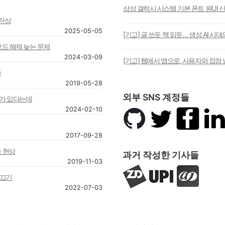
삼성 갤럭시 시스템 기본 폰트 원UI 
혼란상
2025-05-05
[기고] 글 쓰듯 책 읽듯… 생성 AI 시
모드 해제 늦는 문제
2024-03-09
[기고] 웹에서 앱으로, 사용자와 접점 
다
2019-05-28
외부 SNS 계정들
사가 있다는데
2024-02-10
깃
트
페
링
허
위
이
크
브
터
스
드
2017-09-28
북
인
춤 현상
과거 작성한 기사들
2019-11-03
지
UPI
아
 끄기
디
뉴
주
2022-07-03
넷
스
경
코
제
리