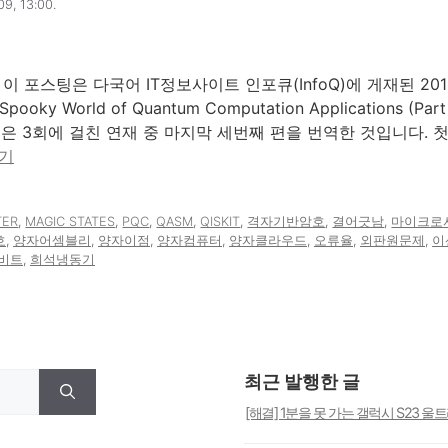
9, 13:00.
ion 이 포스팅은 다국어 IT정보사이트 인포큐(InfoQ)에 게재된 201
The Spooky World of Quantum Computation Application
글은 3회에 걸친 연재 중 마지막 세번째 편을 번역한 것입니다. 
읽기
TER
,
MAGIC STATES
,
PQC
,
QASM
,
QISKIT
,
격자기반암호
,
결어긋남
,
마이크로
호
,
양자어셈블리
,
양자이점
,
양자컴퓨터
,
양자클라우드
,
오류율
,
외판원문제
,
이
비트
,
희석냉동기
최근 발행한 글
[해결] 1분을 못 가는 갤럭시 S23 울