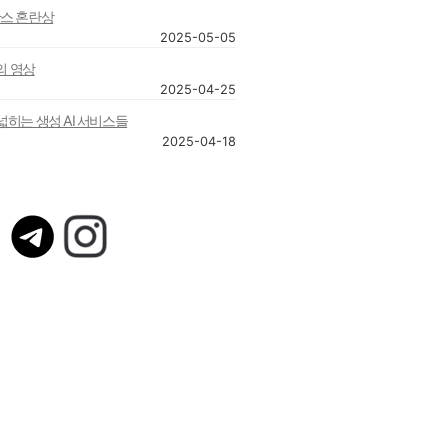
산스 혼란상
2025-05-05
대의 영상
2025-04-25
넓히는 생성 AI 서비스들
2025-04-18
텔
인
레
스
그
타
램
그
램