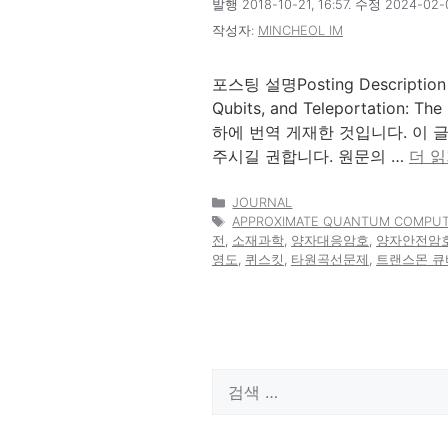
발행 2018-10-21, 16:57. 수정 2024-02-0
작성자:
MINCHEOL IM
포스팅 설명Posting Descript
Qubits, and Teleportation: 
하에 번역 게재한 것입니다. 이 
주시길 권합니다. 원문의 …
더 
카
JOURNAL
테
태
APPROXIMATE QUANTUM COMPU
고
그
전
,
소재과학
,
양자대응암호
,
양자안전암
리
영도
,
퀴스킷
,
타원곡선문제
,
트랜스몬 큐
검
색: