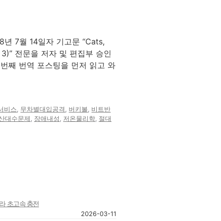
8년 7월 14일자 기고문 “Cats,
s (Part 3)” 전문을 저자 및 편집부 승인
첫번째 번역 포스팅을 먼저 읽고 와
서비스
,
무차별대입공격
,
버키볼
,
비트반
산대수문제
,
장애내성
,
저온물리학
,
절대
트라 초고속 충전
2026-03-11