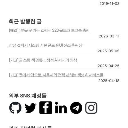
2019-11-03
최근 발행한 글
[해결] 1분을 못 가는 갤럭시 S23 울트라 초고속 충전
2026-03-11
삼성 갤럭시 시스템 기본 폰트 원UI 산스 혼란상
2025-05-05
[기고] 글 쓰듯 책 읽듯… 생성 AI 시대의 영상
2025-04-25
[기고] 웹에서 앱으로, 사용자와 접점 넓히는 생성 AI 서비스들
2025-04-18
외부 SNS 계정들
깃
트
페
링
텔
인
허
위
이
크
레
스
브
터
스
드
그
타
북
인
램
그