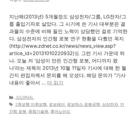
지난해(2013년) 5개월정도 삼성전자/그룹, LG전자/그
룹 출입기자로 살았다. 그 시기에 쓴 기사 대부분은 결
과물의 수준에 비해 들인 노력이 상당했던 걸로 기억한
다. 삼성전자의 인간형 로봇 연구 현황을 다뤘던 꼭지
(http://www.zdnet.co.kr/news/news_view.asp?
artice_id=20131010220932)도 그런 기사 가운데 하
나. 오늘 저 ‘삼성이 만든 인간형 로봇, 어디까지 왔
나’라는 제목의 2013년 10월 11일자 기사에 대해 한 월
간지 편집자께서 문의를 해 오셨다. 해당 문의가 “기사
내용이 좋아서 …
더 읽기
카
JOURNAL
테
태
2족보행 이족보행
,
로보레이
,
로보틱스 로봇공학
,
삼성전자
,
인
고
그
간형 로봇
,
종합기술원
,
휴머노이드
리