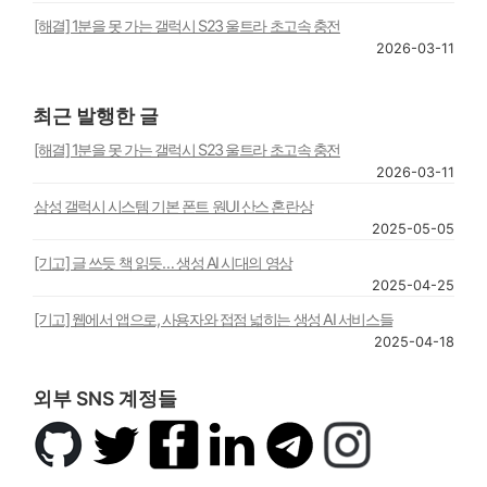
[해결] 1분을 못 가는 갤럭시 S23 울트라 초고속 충전
2026-03-11
최근 발행한 글
[해결] 1분을 못 가는 갤럭시 S23 울트라 초고속 충전
2026-03-11
삼성 갤럭시 시스템 기본 폰트 원UI 산스 혼란상
2025-05-05
[기고] 글 쓰듯 책 읽듯… 생성 AI 시대의 영상
2025-04-25
[기고] 웹에서 앱으로, 사용자와 접점 넓히는 생성 AI 서비스들
2025-04-18
외부 SNS 계정들
깃
트
페
링
텔
인
허
위
이
크
레
스
브
터
스
드
그
타