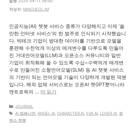
발행 2025-04-11, 06:00.
작성자:
MINCHEOL IM
인공지능(AI) 챗봇 서비스 종류가 다양해지고 이제 ‘쓸
만한 인터넷 서비스’의 한 범주로 인식되기 시작했습니
다. 빅테크 기업이 방대한 데이터를 기반으로 모델을
훈련해 수천억개 이상의 매개변수를 다루도록 만들어
진 거대언어모델(LLM)과 오픈소스 커뮤니티와 일반
기업이 최적화해 쓸 수 있도록 수십~수백억개 매개변
수로 만들어진 소형언어모델(SLM) 등 AI 챗봇 서비스
의 기반이 되는 언어모델 기술이 다양하게 개발된 덕분
입니다. 해외 업체 서비스로는 오픈AI 챗GPT뿐아니라
앤트로픽의 …
더 읽기
카
JOURNAL
테
태
AI 컴패니언
,
ANGEL AI
,
CHARACTER.AI
,
EVA AI
,
LOVER AI
,
로
고
그
맨스 챗봇
리