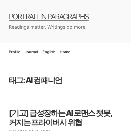
컨
텐
PORTRAIT IN PARAGRAPHS
츠
로
Readings matter. Writings do more.
건
너
뛰
기
Profile
Journal
English
Home
태그: AI 컴패니언
[기고] 급성장하는 AI 로맨스 챗봇,
커지는 프라이버시 위협