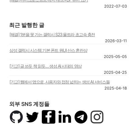
2022-07-03
최근 발행한 글
[해결] 1분을 못 가는 갤럭시 S23 울트라 초고속 충전
2026-03-11
삼성 갤럭시 시스템 기본 폰트 원UI 산스 혼란상
2025-05-05
[기고] 글 쓰듯 책 읽듯… 생성 AI 시대의 영상
2025-04-25
[기고] 웹에서 앱으로, 사용자와 접점 넓히는 생성 AI 서비스들
2025-04-18
외부 SNS 계정들
깃
트
페
링
텔
인
허
위
이
크
레
스
브
터
스
드
그
타
북
인
램
그