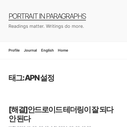
컨
텐
PORTRAIT IN PARAGRAPHS
츠
로
Readings matter. Writings do more.
건
너
뛰
기
Profile
Journal
English
Home
태그: APN 설정
[해결]안드로이드 테더링이 잘 되다
안 된다