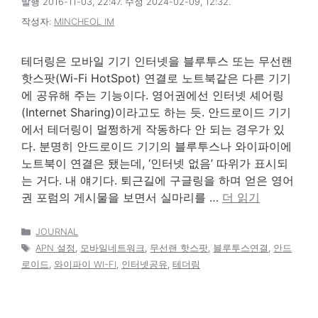
발행 2016-11-03, 22:47. 수정 2024-02-09, 12:32.
작성자:
MINCHEOL IM
테더링은 모바일 기기 인터넷을 블루투스 또는 무선랜
핫스팟(Wi-Fi HotSpot) 연결로 노트북같은 다른 기기
에 공유해 주는 기능이다. 영어권에선 인터넷 셰어링
(Internet Sharing)이라고도 하는 듯. 안드로이드 기기
에서 테더링이 멀쩡하게 작동하다 안 되는 경우가 있
다. 분명히 안드로이드 기기의 블루투스나 와이파이에
노트북이 연결은 됐는데, ‘인터넷 없음’ 따위가 표시되
는 거다. 내 얘기다. 퇴근길에 구글링을 하며 얻은 영어
권 포럼의 게시물을 보면서 실마리를 …
더 읽기
카
JOURNAL
테
태
APN 설정
,
모바일네트워크
,
무선랜 핫스팟
,
블루투스연결
,
안드
고
그
로이드
,
와이파이 WI-FI
,
인터넷공유
,
테더링
리