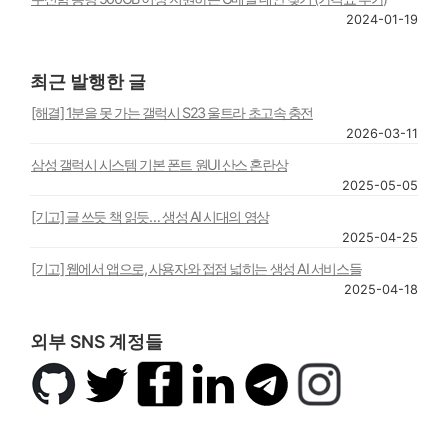
2024-01-19
최근 발행한 글
[해결] 1분을 못 가는 갤럭시 S23 울트라 초고속 충전
2026-03-11
삼성 갤럭시 시스템 기본 폰트 원UI 산스 혼란상
2025-05-05
[기고] 글 쓰듯 책 읽듯… 생성 AI 시대의 영상
2025-04-25
[기고] 웹에서 앱으로, 사용자와 접점 넓히는 생성 AI 서비스들
2025-04-18
외부 SNS 계정들
깃
트
페
링
텔
인
허
위
이
크
레
스
브
터
스
드
그
타
북
인
램
그