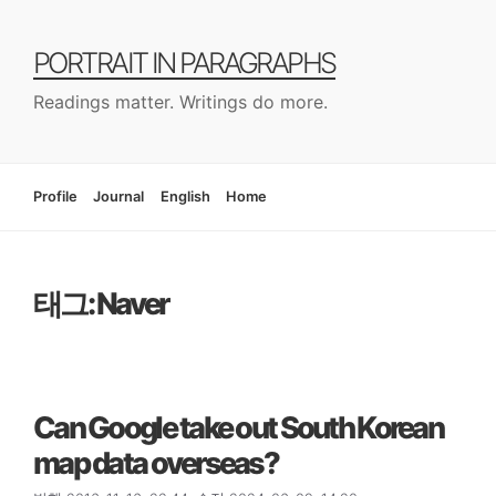
컨
텐
PORTRAIT IN PARAGRAPHS
츠
로
Readings matter. Writings do more.
건
너
뛰
기
Profile
Journal
English
Home
태그: Naver
Can Google take out South Korean
map data overseas?