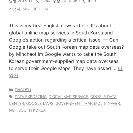
발행 2016-11-16, 22:44. 수정 2024-06-09, 14:20.
작성자:
MINCHEOL IM
This is my first English news article. It’s about
global online map services in South Korea and
Google’s action regarding a critical issue. — Can
Google take out South Korean map data overseas?
by Mincheol Im Google wants to take the South
Korean government-supplied map data overseas,
to serve their Google Maps. They have asked …
더
읽기
카
ENGLISH
테
태
DATA EXPORTING
,
DIGITAL MAP SERVICE
,
GOOGLE DATA
고
그
CENTER
,
GOOGLE MAPS
,
GOVERNMENT
,
MAP
,
MOLIT
,
NAVER
,
리
NGII
,
SOUTH KOREA