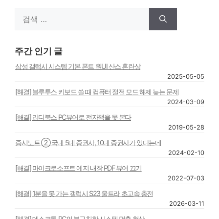
검
색:
주간 인기 글
삼성 갤럭시 시스템 기본 폰트 원UI 산스 혼란상
2025-05-05
[해결] 블루투스 키보드 쓸 때 컴퓨터 절전 모드 해제 늦는 문제
2024-03-09
[해결] 리디북스 PC뷰어로 전자책을 못 본다
2019-05-28
증시노트 ② 국내 5대 증권사, 10대 증권사가 있다는데
2024-02-10
[해결] 마이크로소프트 에지 내장 PDF 뷰어 끄기
2022-07-03
[해결] 1분을 못 가는 갤럭시 S23 울트라 초고속 충전
2026-03-11
[해결] 데스크톱 PC의 불규칙한 시스템 멈춤 현상