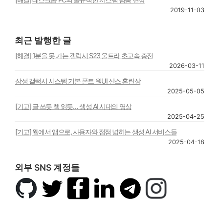
2019-11-03
최근 발행한 글
[해결] 1분을 못 가는 갤럭시 S23 울트라 초고속 충전
2026-03-11
삼성 갤럭시 시스템 기본 폰트 원UI 산스 혼란상
2025-05-05
[기고] 글 쓰듯 책 읽듯… 생성 AI 시대의 영상
2025-04-25
[기고] 웹에서 앱으로, 사용자와 접점 넓히는 생성 AI 서비스들
2025-04-18
외부 SNS 계정들
깃
트
페
링
텔
인
허
위
이
크
레
스
브
터
스
드
그
타
북
인
램
그