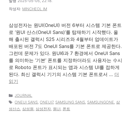
발행 2025-05-05, 22:18.
작성자:
MINCHEOL IM
삼성전자는 원UI(OneUI) 버전 6부터 시스템 기본 폰트
로 ‘원UI 산스(OneUI Sans)’를 탑재하기 시작했다. 올
해 출시된 갤럭시 S25 시리즈와 4월부터 업데이트가
배포된 버전 7도 OneUI Sans를 기본 폰트로 제공한다.
그런데 문제가 있다. 원UI6과 7 환경에서 OneUI Sans
를 의미하는 ‘기본’ 폰트를 지정하더라도 사용자는 수시
로 Roboto 폰트가 표시되는 앱과 시스템 UI를 접하게
된다. 최신 갤럭시 기기의 시스템 기본 폰트로서 …
더
읽기
카
JOURNAL
테
태
ONEUI SANS
,
ONEUI7
,
SAMSUNG SANS
,
SAMSUNGONE
,
삼
고
그
성산스
,
삼성원
,
삼성전자
,
원UI
,
폰트
리