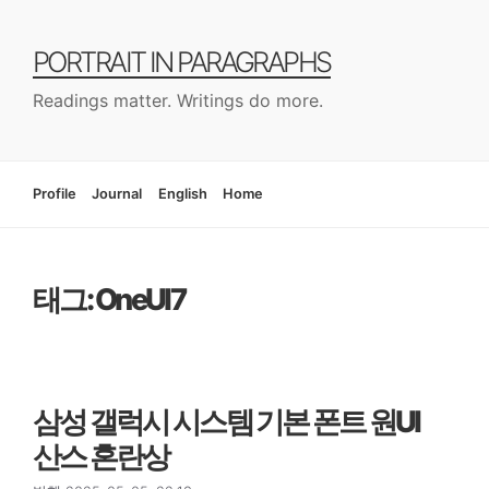
컨
텐
PORTRAIT IN PARAGRAPHS
츠
로
Readings matter. Writings do more.
건
너
뛰
기
Profile
Journal
English
Home
태그: OneUI7
삼성 갤럭시 시스템 기본 폰트 원UI
산스 혼란상