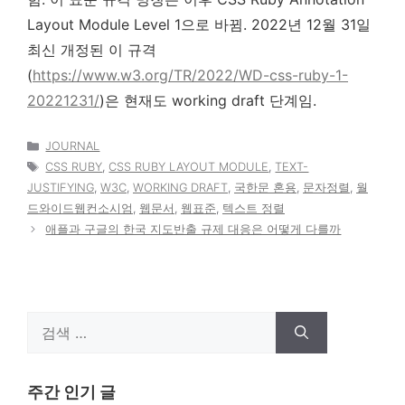
Layout Module Level 1으로 바뀜. 2022년 12월 31일
최신 개정된 이 규격
(
https://www.w3.org/TR/2022/WD-css-ruby-1-
20221231/
)은 현재도 working draft 단계임.
카
JOURNAL
테
태
CSS RUBY
,
CSS RUBY LAYOUT MODULE
,
TEXT-
고
그
JUSTIFYING
,
W3C
,
WORKING DRAFT
,
국한문 혼용
,
문자정렬
,
월
리
드와이드웹컨소시엄
,
웹문서
,
웹표준
,
텍스트 정렬
애플과 구글의 한국 지도반출 규제 대응은 어떻게 다를까
검
색:
주간 인기 글