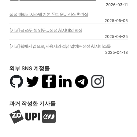
2026-03-11
삼성 갤럭시 시스템 기본 폰트 원UI 산스 혼란상
2025-05-05
[기고] 글 쓰듯 책 읽듯… 생성 AI 시대의 영상
2025-04-25
[기고] 웹에서 앱으로, 사용자와 접점 넓히는 생성 AI 서비스들
2025-04-18
외부 SNS 계정들
깃
트
페
링
텔
인
허
위
이
크
레
스
브
터
스
드
그
타
북
인
램
그
과거 작성한 기사들
램
지
UPI
아
디
뉴
주
넷
스
경
코
제