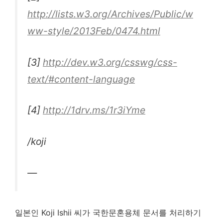
http://lists.w3.org/Archives/Public/w
ww-style/2013Feb/0474.html
[3]
http://dev.w3.org/csswg/css-
text/#content-language
[4]
http://1drv.ms/1r3iYme
/koji
—
일본인 Koji Ishii 씨가 국한문혼용체 문서를 처리하기