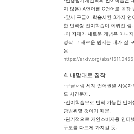
-신경망기계번역의 전이학습은 대충
지 않은) A언어를 C언어로 곧장 
-앞서 구글이 학습시킨 3가지 언어
한 번역쌍 전이학습이 이뤄진 셈.
-이 자체가 새로운 개념은 아니지
정작 그 새로운 뭔지는 내가 잘 
음….
https://arxiv.org/abs/1611.045
4. 내맘대로 짐작
-구글처럼 세계 언어권별 사용자
도 시간문제.
-전이학습으로 번역 가능한 언어쌍
광범위할 것이기 때문.
-단기적으로 개인소비자용 인터넷
구도를 다르게 가져갈 듯.