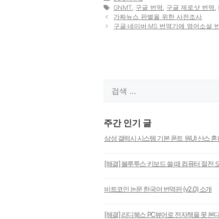
테
태
GNMT
,
구글 번역
,
구글 제로샷 번역
,
고
그
가짜뉴스 판별을 위한 사전조사
리
구글·네이버·MS 번역기에 영어소설 
검
색:
주간 인기 글
삼성 갤럭시 시스템 기본 폰트 원UI 산스 
[해결] 블루투스 키보드 쓸 때 컴퓨터 절전 
비트코인 논문 한국어 번역판 (v2.0) 소개
[해결] 리디북스 PC뷰어로 전자책을 못 본