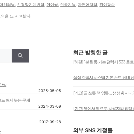
머신러닝
,
신경망기계번역
,
언어쌍
,
인공지능
,
자연어처리
,
전이학습
번역을 또 시켜봤다
최근 발행한 글
[해결] 1분을 못 가는 갤럭시 S23 울
삼성 갤럭시 시스템 기본 폰트 원UI 
혼란상
2025-05-05
[기고] 글 쓰듯 책 읽듯… 생성 AI 시
모드 해제 늦는 문제
2024-03-09
[기고] 웹에서 앱으로, 사용자와 접점 
2017-09-28
외부 SNS 계정들
다