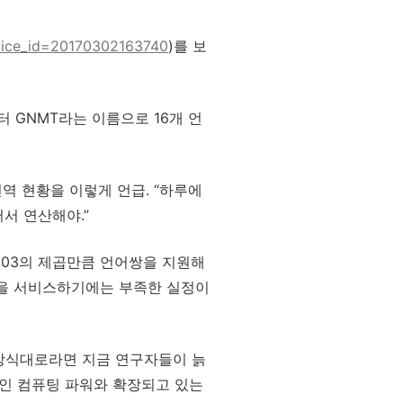
rtice_id=20170302163740
)를 보
터 GNMT라는 이름으로 16개 언
역 현황을 이렇게 언급. “하루에
써서 연산해야.”
103의 제곱만큼 언어쌍을 지원해
역을 서비스하기에는 부족한 실정이
존 방식대로라면 지금 연구자들이 늙
중인 컴퓨팅 파워와 확장되고 있는