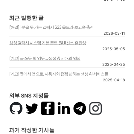
최근 발행한 글
[해결] 1분을 못 가는 갤럭시 S23 울트라 초고속 충전
2026-03-11
삼성 갤럭시 시스템 기본 폰트 원UI 산스 혼란상
2025-05-05
[기고] 글 쓰듯 책 읽듯… 생성 AI 시대의 영상
2025-04-25
[기고] 웹에서 앱으로, 사용자와 접점 넓히는 생성 AI 서비스들
2025-04-18
외부 SNS 계정들
깃
트
페
링
텔
인
허
위
이
크
레
스
브
터
스
드
그
타
북
인
램
그
과거 작성한 기사들
램