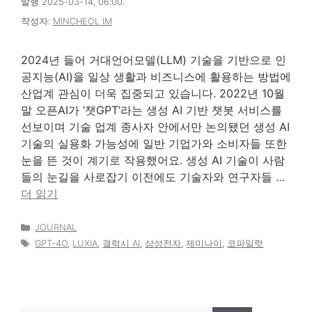
발행 2025-03-14, 06:00.
작성자:
MINCHEOL IM
2024년 들어 거대언어모델(LLM) 기술을 기반으로 인
공지능(AI)을 일상 생활과 비즈니스에 활용하는 방법에
산업계 관심이 더욱 집중되고 있습니다. 2022년 10월
말 오픈AI가 ‘챗GPT’라는 생성 AI 기반 챗봇 서비스를
선보이며 기술 업계 종사자 안에서만 논의됐던 생성 AI
기술의 실용화 가능성에 일반 기업가와 소비자들 또한
눈을 뜬 것이 계기로 작용했어요. 생성 AI 기술이 사람
들의 눈길을 사로잡기 이전에도 기술자와 연구자들 …
더 읽기
카
JOURNAL
테
태
GPT-4O
,
LUXIA
,
갤럭시 AI
,
삼성전자
,
제미나이
,
코파일럿
고
그
리