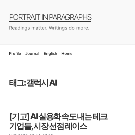
컨
텐
PORTRAIT IN PARAGRAPHS
츠
로
Readings matter. Writings do more.
건
너
뛰
기
Profile
Journal
English
Home
태그: 갤럭시 AI
[기고] AI 실용화 속도 내는 테크
기업들, 시장 선점 레이스