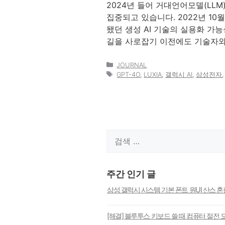
2024년 들어 거대언어모델(LL
집중되고 있습니다. 2022년 10
됐던 생성 AI 기술의 실용화 가
길을 사로잡기 이전에도 기술자와
카
JOURNAL
테
태
GPT-4O
,
LUXIA
,
갤럭시 AI
,
삼성전자
고
그
리
검
색:
주간 인기 글
삼성 갤럭시 시스템 기본 폰트 원UI 산스 
[해결] 블루투스 키보드 쓸 때 컴퓨터 절전 