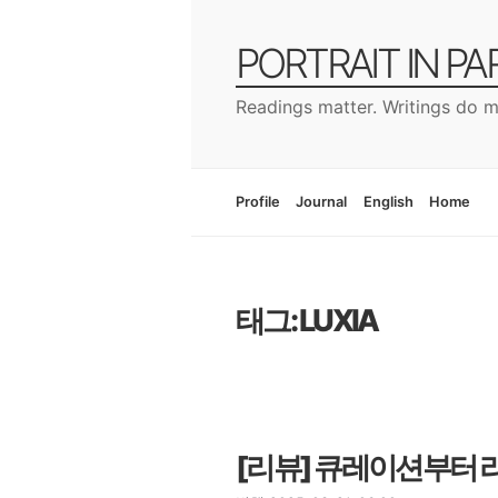
컨
텐
PORTRAIT IN P
츠
로
Readings matter. Writings do m
건
너
뛰
기
Profile
Journal
English
Home
태그: LUXIA
[리뷰] 큐레이션부터 리