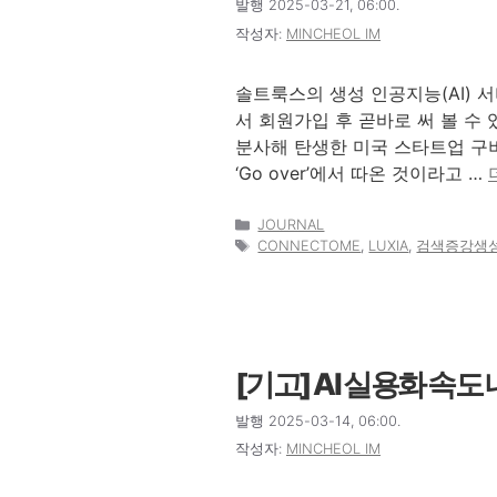
발행 2025-03-21, 06:00.
작성자:
MINCHEOL IM
솔트룩스의 생성 인공지능(AI) 서비
서 회원가입 후 곧바로 써 볼 수 
분사해 탄생한 미국 스타트업 구버
‘Go over’에서 따온 것이라고 …
카
JOURNAL
테
태
CONNECTOME
,
LUXIA
,
검색증강생
고
그
리
[기고] AI 실용화 속도
발행 2025-03-14, 06:00.
작성자:
MINCHEOL IM