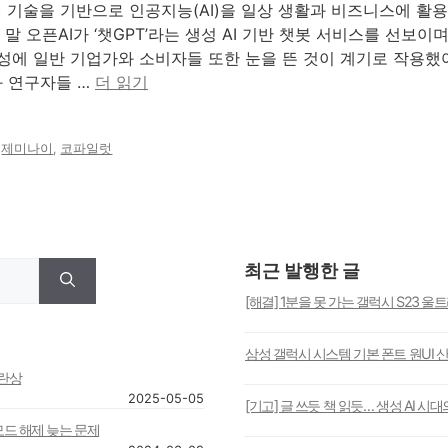
M) 기술을 기반으로 인공지능(AI)을 일상 생활과 비즈니스에 활
월 말 오픈AI가 ‘챗GPT’라는 생성 AI 기반 챗봇 서비스를 선보
능성에 일반 기업가와 소비자들 또한 눈을 뜬 것이 계기로 작용했어
 연구자들 …
더 읽기
,
제미나이
,
코파일럿
최근 발행한 글
[해결] 1분을 못 가는 갤럭시 S23 울
삼성 갤럭시 시스템 기본 폰트 원UI 
혼란상
2025-05-05
[기고] 글 쓰듯 책 읽듯… 생성 AI 시
모드 해제 늦는 문제