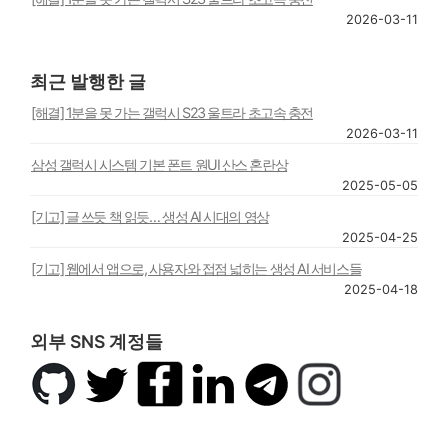
2026-03-11
최근 발행한 글
[해결] 1분을 못 가는 갤럭시 S23 울트라 초고속 충전
2026-03-11
삼성 갤럭시 시스템 기본 폰트 원UI 산스 혼란상
2025-05-05
[기고] 글 쓰듯 책 읽듯… 생성 AI 시대의 영상
2025-04-25
[기고] 웹에서 앱으로, 사용자와 접점 넓히는 생성 AI 서비스들
2025-04-18
외부 SNS 계정들
깃
트
페
링
텔
인
허
위
이
크
레
스
브
터
스
드
그
타
북
인
램
그