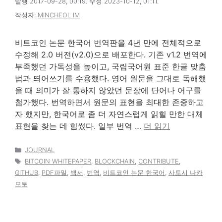
발행 2017-09-28, 00:19. 수정 2023-10-12, 01:11.
작성자:
MINCHEOL IM
비트코인 논문 한국어 번역판을 4년 만에 전체적으로
수정해 2.0 버전(v2.0)으로 배포한다. 기존 v1.2 번역에
부족했던 가독성을 높이고, 국립국어원 표준 한글 맞춤
법과 띄어쓰기를 수용했다. 영어 원문을 그대로 독해했
을 때 의미가 잘 통하지 않았던 문장에 단어나 어구를
첨가했다. 번역하면서 원문의 표현을 최대한 존중하고
자 했지만, 한국어로 좀 더 자연스럽게 읽힐 만한 대체
표현을 찾는 데 힘썼다. 일부 번역 …
더 읽기
카
JOURNAL
테
태
BITCOIN WHITEPAPER
,
BLOCKCHAIN
,
CONTRIBUTE
,
고
그
GITHUB
,
PDF파일
,
백서
,
번역
,
비트코인 논문 한국어
,
사토시 나카
리
모토