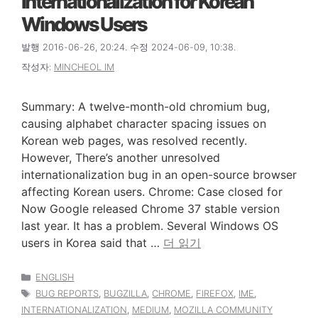
Internationalization for Korean
Windows Users
발행 2016-06-26, 20:24. 수정 2024-06-09, 10:38.
작성자:
MINCHEOL IM
Summary: A twelve-month-old chromium bug,
causing alphabet character spacing issues on
Korean web pages, was resolved recently.
However, There’s another unresolved
internationalization bug in an open-source browser
affecting Korean users. Chrome: Case closed for
Now Google released Chrome 37 stable version
last year. It has a problem. Several Windows OS
users in Korea said that …
더 읽기
카
ENGLISH
테
태
BUG REPORTS
,
BUGZILLA
,
CHROME
,
FIREFOX
,
IME
,
고
그
INTERNATIONALIZATION
,
MEDIUM
,
MOZILLA COMMUNITY
리