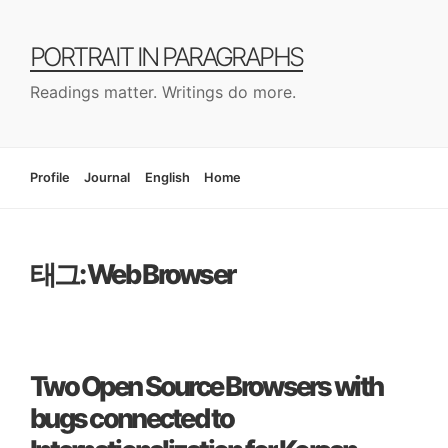
컨
텐
PORTRAIT IN PARAGRAPHS
츠
로
Readings matter. Writings do more.
건
너
뛰
기
Profile
Journal
English
Home
태그: Web Browser
Two Open Source Browsers with
bugs connected to