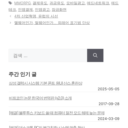
테
태
MMORPG
,
결제유도
,
과금유도
,
모바일광고
,
애드네트워크
,
애드
고
그
테크
,
인앱결제
,
인앱광고
,
잠금화면
리
4차 산업혁명, 유럽의 시선
맬웨어인가, 멀웨어인가… 외래어 표기법 단상
검
색:
주간 인기 글
삼성 갤럭시 시스템 기본 폰트 원UI 산스 혼란상
2025-05-05
비트코인 논문 한국어 번역판 (v2.0) 소개
2017-09-28
[해결] 블루투스 키보드 쓸 때 컴퓨터 절전 모드 해제 늦는 문제
2024-03-09
[해결] 데스크톱 PC의 불규칙한 시스템 멈춤 현상