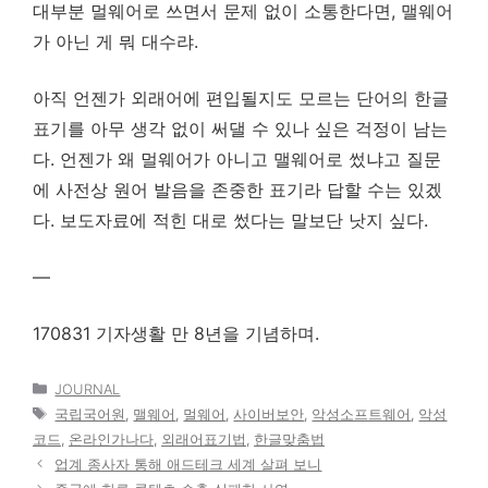
대부분 멀웨어로 쓰면서 문제 없이 소통한다면, 맬웨어
가 아닌 게 뭐 대수랴.
아직 언젠가 외래어에 편입될지도 모르는 단어의 한글
표기를 아무 생각 없이 써댈 수 있나 싶은 걱정이 남는
다. 언젠가 왜 멀웨어가 아니고 맬웨어로 썼냐고 질문
에 사전상 원어 발음을 존중한 표기라 답할 수는 있겠
다. 보도자료에 적힌 대로 썼다는 말보단 낫지 싶다.
—
170831 기자생활 만 8년을 기념하며.
카
JOURNAL
테
태
국립국어원
,
맬웨어
,
멀웨어
,
사이버보안
,
악성소프트웨어
,
악성
고
그
코드
,
온라인가나다
,
외래어표기법
,
한글맞춤법
리
업계 종사자 통해 애드테크 세계 살펴 보니