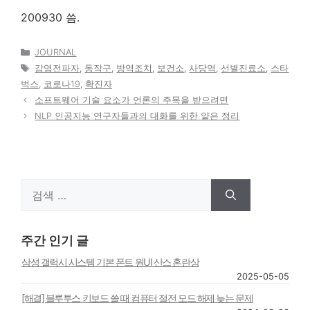
200930 씀.
카
JOURNAL
테
태
감염전파자
,
동작구
,
방역조치
,
보건소
,
사당역
,
선별진료소
,
스타
고
그
벅스
,
코로나19
,
확진자
리
소프트웨어 기술 요소가 언론의 주목을 받으려면
NLP 인공지능 연구자들과의 대화를 위한 얕은 정리
검
색:
주간 인기 글
삼성 갤럭시 시스템 기본 폰트 원UI 산스 혼란상
2025-05-05
[해결] 블루투스 키보드 쓸 때 컴퓨터 절전 모드 해제 늦는 문제