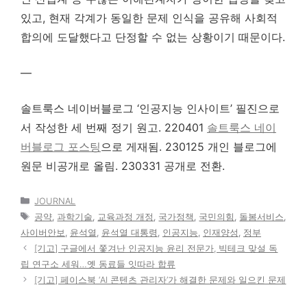
있고, 현재 각계가 동일한 문제 인식을 공유해 사회적
합의에 도달했다고 단정할 수 없는 상황이기 때문이다.
—
솔트룩스 네이버블로그 ‘인공지능 인사이트’ 필진으로
서 작성한 세 번째 정기 원고. 220401
솔트룩스 네이
버블로그 포스팅
으로 게재됨. 230125 개인 블로그에
원문 비공개로 올림. 230331 공개로 전환.
카
JOURNAL
테
태
공약
,
과학기술
,
교육과정 개정
,
국가정책
,
국민의힘
,
돌봄서비스
,
고
그
사이버안보
,
윤석열
,
윤석열 대통령
,
인공지능
,
인재양성
,
정부
리
[기고] 구글에서 쫓겨난 인공지능 윤리 전문가, 빅테크 맞설 독
립 연구소 세워…옛 동료들 잇따라 합류
[기고] 페이스북 ‘AI 콘텐츠 관리자’가 해결한 문제와 일으킨 문제