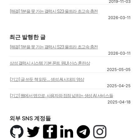
2019-11-03
[해결] 1분을 못 가는 갤럭시 S23 울트라 초고속 충전
2026-03-11
최근 발행한 글
[해결] 1분을 못 가는 갤럭시 S23 울트라 초고속 충전
2026-03-11
삼성 갤럭시 시스템 기본 폰트 원UI 산스 혼란상
2025-05-05
[기고] 글 쓰듯 책 읽듯… 생성 AI 시대의 영상
2025-04-25
[기고] 웹에서 앱으로, 사용자와 접점 넓히는 생성 AI 서비스들
2025-04-18
외부 SNS 계정들
깃
트
페
링
텔
인
허
위
이
크
레
스