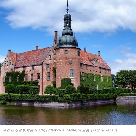
싸인 스웨덴 빗셰블레 저택 (Vittskövle Castle)의 모습. [사진=Pixabay]