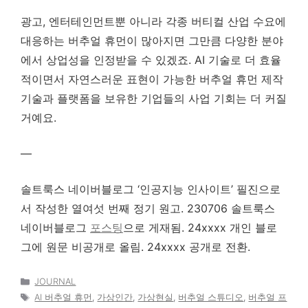
광고, 엔터테인먼트뿐 아니라 각종 버티컬 산업 수요에
대응하는 버추얼 휴먼이 많아지면 그만큼 다양한 분야
에서 상업성을 인정받을 수 있겠죠. AI 기술로 더 효율
적이면서 자연스러운 표현이 가능한 버추얼 휴먼 제작
기술과 플랫폼을 보유한 기업들의 사업 기회는 더 커질
거예요.
—
솔트룩스 네이버블로그 ‘인공지능 인사이트’ 필진으로
서 작성한 열여섯 번째 정기 원고. 230706 솔트룩스
네이버블로그
포스팅
으로 게재됨. 24xxxx 개인 블로
그에 원문 비공개로 올림. 24xxxx 공개로 전환.
카
JOURNAL
테
태
AI 버추얼 휴먼
,
가상인간
,
가상현실
,
버추얼 스튜디오
,
버추얼 프
고