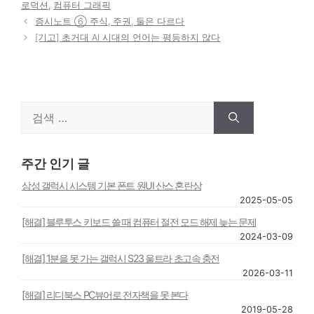
그
로덕션
,
컴퓨터 그래픽
리
증시노트 ⑥ 주식, 주권, 둘은 다르다
[기고] 초거대 AI 시대의 언어는 평등하지 않다
검
색:
주간 인기 글
삼성 갤럭시 시스템 기본 폰트 원UI 산스 혼란상
2025-05-05
[해결] 블루투스 키보드 쓸 때 컴퓨터 절전 모드 해제 늦는 문제
2024-03-09
[해결] 1분을 못 가는 갤럭시 S23 울트라 초고속 충전
2026-03-11
[해결] 리디북스 PC뷰어로 전자책을 못 본다
2019-05-28