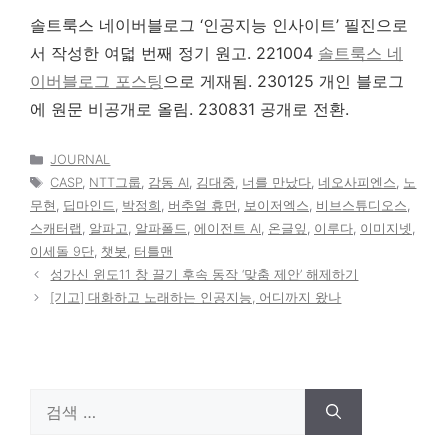
솔트룩스 네이버블로그 ‘인공지능 인사이트’ 필진으로
서 작성한 여덟 번째 정기 원고. 221004
솔트룩스 네
이버블로그 포스팅
으로 게재됨. 230125 개인 블로그
에 원문 비공개로 올림. 230831 공개로 전환.
카
JOURNAL
테
태
CASP
,
NTT그룹
,
감동 AI
,
김대중
,
너를 만났다
,
네오사피엔스
,
노
고
그
무현
,
딥마인드
,
박정희
,
버추얼 휴먼
,
보이저엑스
,
비브스튜디오스
,
리
스캐터랩
,
알파고
,
알파폴드
,
에이전트 AI
,
온글잎
,
이루다
,
이미지넷
,
이세돌 9단
,
챗봇
,
터틀맨
성가신 윈도11 창 끌기 후속 동작 ‘맞춤 제안’ 해제하기
[기고] 대화하고 노래하는 인공지능, 어디까지 왔나
검
색: