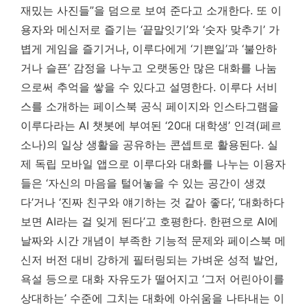
재밌는 사진들”을 덤으로 보여 준다고 소개한다. 또 이
용자와 메신저로 즐기는 ‘끝말잇기’와 ‘숫자 맞추기’ 가
볍게 게임을 즐기거나, 이루다에게 ‘기쁜일’과 ‘불안하
거나 슬픈’ 감정을 나누고 오랫동안 많은 대화를 나눔
으로써 추억을 쌓을 수 있다고 설명한다. 이루다 서비
스를 소개하는 페이스북 공식 페이지와 인스타그램을
이루다라는 AI 챗봇에 부여된 ‘20대 대학생’ 인격(페르
소나)의 일상 생활을 공유하는 콘셉트로 활용된다. 실
제 독립 모바일 앱으로 이루다와 대화를 나누는 이용자
들은 ‘자신의 마음을 털어놓을 수 있는 공간이 생겼
다’거나 ‘진짜 친구와 얘기하는 것 같아 좋다’, ‘대화하다
보면 AI라는 걸 잊게 된다’고 호평한다. 한편으로 AI에
날짜와 시간 개념이 부족한 기능적 문제와 페이스북 메
신저 버전 대비 강하게 필터링되는 가벼운 성적 발언,
욕설 등으로 대화 자유도가 떨어지고 ‘그저 어린아이를
상대하는’ 수준에 그치는 대화에 아쉬움을 나타내는 이