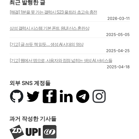
최근 발행한 글
[해결] 1분을 못 가는 갤럭시 S23 울트라 초고속 충전
2026-03-11
삼성 갤럭시 시스템 기본 폰트 원UI 산스 혼란상
2025-05-05
[기고] 글 쓰듯 책 읽듯… 생성 AI 시대의 영상
2025-04-25
[기고] 웹에서 앱으로, 사용자와 접점 넓히는 생성 AI 서비스들
2025-04-18
외부 SNS 계정들
깃
트
페
링
텔
인
허
위
이
크
레
스
브
터
스
드
그
타
북
인
램
그
과거 작성한 기사들
램
지
UPI
아
디
뉴
주