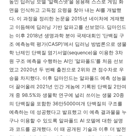
높인 딥러닝 모델 ‘알렉스넷’을 응용해 스스로 게임 화
면을 인식하고 고득점 요령을 찾아 내는 AI를 개발했
다. 이 과정을 정리한 논문을 2015년 네이처에 게재했
고 이듬해에 딥러닝 기반 알파고를 선보였다. 딥마인드
는 이후 2018년 생명과학 분야 국제대회인 ‘단백질 구
조 예측능력 평가(CASP)’에서 딥러닝 방법론으로 생물
학 난제인 단백질 염기서열(sequence)을 이용한 3차
원 구조 예측을 수행하는 AI인 ‘알파폴드’를 처음 선보
였고 2020년 두 번째 출전으로 2위와 큰 점수차로 우
승을 차지했다. 이후 딥마인드는 알파폴드 예측 성능을
더 끌어올려 2021년 인간 게놈에 기록된 단백질 2만여
개 중 98.5%와 생물학 연구에 널리 쓰이는 생물 20종
의 단백질을 포함한 36만5000여개 단백질의 구조를
예측하는 데 성공했다고 발표했고 이 예측 결과물을 누
구나 이용할 수 있도록 알파폴드 AI 모델에 대한 설명
과 코드를 공개했다. 이 때 공개된 기술과 이후 더 발전