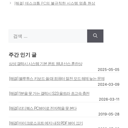
[해결] 데스크톱 PC의 불규칙한 시스템 멈춤 현상
검
색:
주간 인기 글
삼성 갤럭시 시스템 기본 폰트 원UI 산스 혼란상
2025-05-05
[해결] 블루투스 키보드 쓸 때 컴퓨터 절전 모드 해제 늦는 문제
2024-03-09
[해결] 1분을 못 가는 갤럭시 S23 울트라 초고속 충전
2026-03-11
[해결] 리디북스 PC뷰어로 전자책을 못 본다
2019-05-28
[해결] 마이크로소프트 에지 내장 PDF 뷰어 끄기