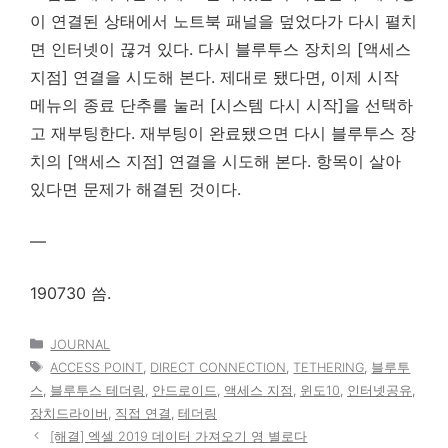
이 연결된 상태에서 노트북 패널을 덮었다가 다시 펼치
면 인터넷이 끊겨 있다. 다시 블루투스 장치의 [액세스
지점] 연결을 시도해 본다. 제대로 됐다면, 이제 시작
메뉴의 종료 단추를 눌러 [시스템 다시 시작]을 선택하
고 재부팅한다. 재부팅이 완료됐으면 다시 블루투스 장
치의 [액세스 지점] 연결을 시도해 본다. 항목이 살아
있다면 문제가 해결된 것이다.
—
190730 씀.
카
JOURNAL
테
태
ACCESS POINT
,
DIRECT CONNECTION
,
TETHERING
,
블루투
고
그
스
,
블루투스 테더링
,
안드로이드
,
액세스 지점
,
윈도10
,
인터넷공유
,
리
장치드라이버
,
직접 연결
,
테더링
[해결] 엑셀 2019 데이터 가져오기 영 별로다