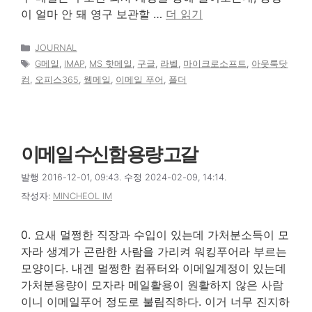
이 얼마 안 돼 영구 보관할 …
더 읽기
카
JOURNAL
테
태
G메일
,
IMAP
,
MS 핫메일
,
구글
,
라벨
,
마이크로소프트
,
아웃룩닷
고
그
컴
,
오피스365
,
웹메일
,
이메일 푸어
,
폴더
리
이메일 수신함 용량 고갈
발행 2016-12-01, 09:43. 수정 2024-02-09, 14:14.
작성자:
MINCHEOL IM
0. 요새 멀쩡한 직장과 수입이 있는데 가처분소득이 모
자라 생계가 곤란한 사람을 가리켜 워킹푸어라 부르는
모양이다. 내겐 멀쩡한 컴퓨터와 이메일계정이 있는데
가처분용량이 모자라 메일활용이 원활하지 않은 사람
이니 이메일푸어 정도로 불림직하다. 이거 너무 진지하