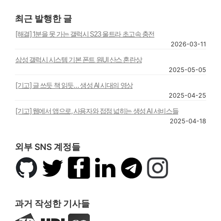
최근 발행한 글
[해결] 1분을 못 가는 갤럭시 S23 울트라 초고속 충전
2026-03-11
삼성 갤럭시 시스템 기본 폰트 원UI 산스 혼란상
2025-05-05
[기고] 글 쓰듯 책 읽듯… 생성 AI 시대의 영상
2025-04-25
[기고] 웹에서 앱으로, 사용자와 접점 넓히는 생성 AI 서비스들
2025-04-18
외부 SNS 계정들
깃
트
페
링
텔
인
허
위
이
크
레
스
브
터
스
드
그
타
북
인
램
그
과거 작성한 기사들
램
지
UPI
아