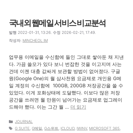
국내외 웹메일 서비스 비교분석
발행 2022-01-31, 13:26. 수정 2026-02-21, 17:49.
작성자:
MINCHEOL IM
업무용 이메일을 수신함에 들인 그대로 쌓아둔 채 지낸
다. 가끔 쓸모가 있다 보니 번잡한 것을 이고지며 사는
건데 이젠 대충 값싸게 보관할 방법이 없어졌다. 구글
원(Google One)의 월 삼사천원 요금제로 개인용 G메
일 계정의 수신함에 100GB, 200GB 저장공간을 쓸 수
있었다. 이게 포화상태에 도달했다. 이보다 많은 저장
공간을 쓰려면 월 만원이 넘어가는 요금제로 업그레이
드해야 했다. 이는 그간 월 …
더 읽기
카
JOURNAL
테
태
G SUITE
,
G메일
,
G스위트
,
ICLOUD
,
IWINV
,
MICROSOFT 365
,
고